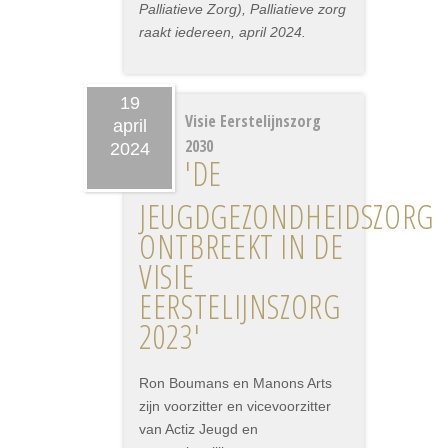
Palliatieve Zorg), Palliatieve zorg
raakt iedereen, april 2024.
19
Visie Eerstelijnszorg
april
2030
2024
'DE
JEUGDGEZONDHEIDSZORG
ONTBREEKT IN DE
VISIE
EERSTELIJNSZORG
2023'
Ron Boumans en Manons Arts
zijn voorzitter en vicevoorzitter
van Actiz Jeugd en