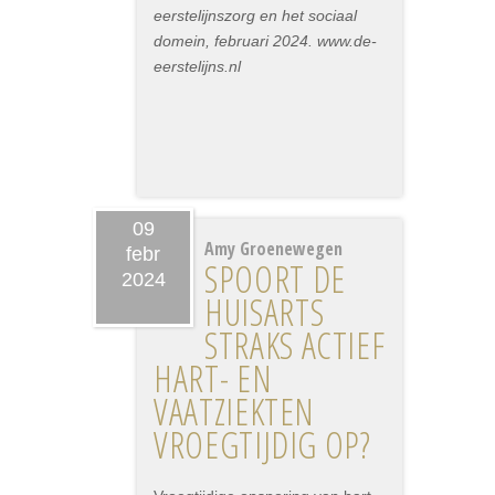
eerstelijnszorg en het sociaal
domein, februari 2024. www.de-
eerstelijns.nl
09
Amy Groenewegen
febr
SPOORT DE
2024
HUISARTS
STRAKS ACTIEF
HART- EN
VAATZIEKTEN
VROEGTIJDIG OP?