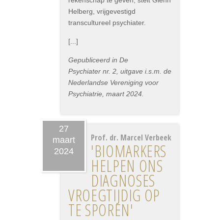
rekenschap te geven, stelt Glenn
Helberg, vrijgevestigd
transcultureel psychiater.
[...]
Gepubliceerd in De
Psychiater nr. 2, uitgave i.s.m. de
Nederlandse Vereniging voor
Psychiatrie, maart 2024.
27
Prof. dr. Marcel Verbeek
maart
'BIOMARKERS
2024
HELPEN ONS
DIAGNOSES
VROEGTIJDIG OP
TE SPOREN'