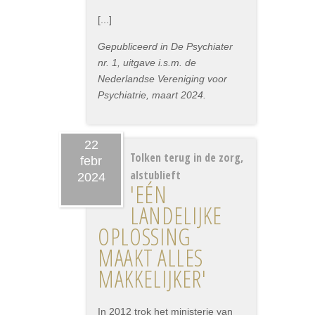
[...]
Gepubliceerd in De Psychiater
nr. 1, uitgave i.s.m. de
Nederlandse Vereniging voor
Psychiatrie, maart 2024.
22
Tolken terug in de zorg,
febr
alstublieft
2024
'EÉN
LANDELIJKE
OPLOSSING
MAAKT ALLES
MAKKELIJKER'
In 2012 trok het ministerie van