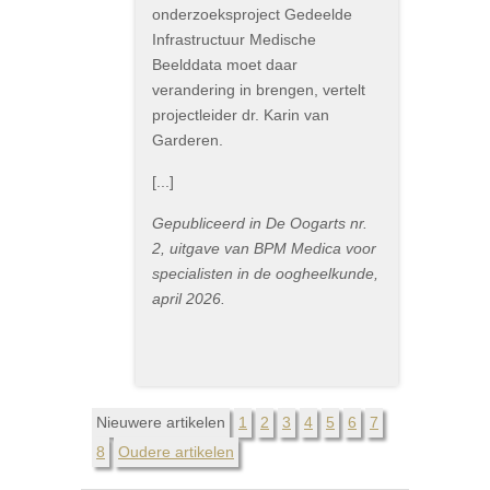
onderzoeksproject Gedeelde
Infrastructuur Medische
Beelddata moet daar
verandering in brengen, vertelt
projectleider dr. Karin van
Garderen.
[...]
Gepubliceerd in De Oogarts nr.
2, uitgave van BPM Medica voor
specialisten in de oogheelkunde,
april 2026.
Nieuwere artikelen
1
2
3
4
5
6
7
8
Oudere artikelen