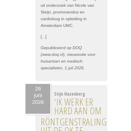
uit onderzoek van Nicole van
Steijn, promovendus en
cardioloog in opleiding in
Amsterdam UMC.
[...]
Gepubliceerd op DOQ
(www.doq.nl), nieuwssite voor
huisartsen en medisch
specialisten, 1 juli 2026.
26
Stijn Hazenberg
juni
'IK WERK ER
2026
HARD AAN OM
RÖNTGENSTRALING
UIT DE OK TE