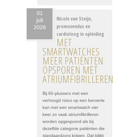
01
Nicole van Steijn,
juli
promovendus en
2026
cardioloog in opleiding
MET
SMARTWATCHES
MEER PATIËNTEN
OPSPOREN MET
ATRIUMFIBRILLEREN
Bij 65-plussers met een
verhoogd risico op een beroerte
kan met een smartwatch vier
keer zo vaak atriumfibrilleren
worden opgespoord als bij
dezelfde categorie patiënten die
standaardzorg krijgen. Dat blijkt