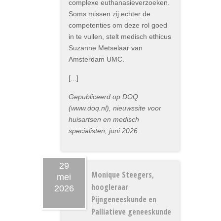
complexe euthanasieverzoeken.
Soms missen zij echter de
competenties om deze rol goed
in te vullen, stelt medisch ethicus
Suzanne Metselaar van
Amsterdam UMC.
[...]
Gepubliceerd op DOQ
(www.doq.nl), nieuwssite voor
huisartsen en medisch
specialisten, juni 2026.
29
Monique Steegers,
mei
hoogleraar
2026
Pijngeneeskunde en
Palliatieve geneeskunde