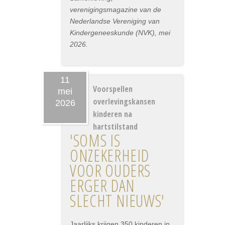
verenigingsmagazine van de
Nederlandse Vereniging van
Kindergeneeskunde (NVK), mei
2026.
11
Voorspellen
mei
overlevingskansen
2026
kinderen na
hartstilstand
'SOMS IS
ONZEKERHEID
VOOR OUDERS
ERGER DAN
SLECHT NIEUWS'
Jaarlijks krijgen 350 kinderen in