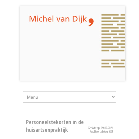
Personeelstekorten in de
Geplaatst op: 09-07-2024
huisartsenpraktijk
Aantal keer bekeken: 688