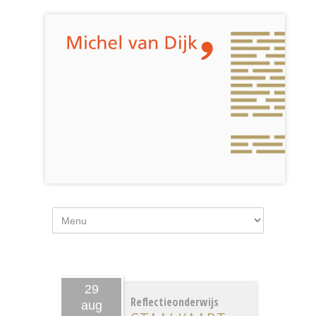
29
Reflectieonderwijs
aug