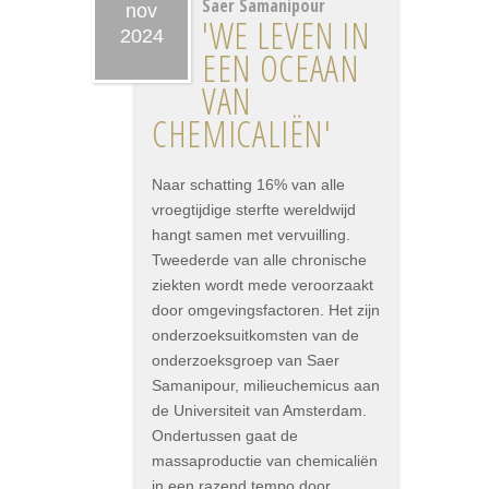
Saer Samanipour
nov
'WE LEVEN IN
2024
EEN OCEAAN
VAN
CHEMICALIËN'
Naar schatting 16% van alle
vroegtijdige sterfte wereldwijd
hangt samen met vervuilling.
Tweederde van alle chronische
ziekten wordt mede veroorzaakt
door omgevingsfactoren. Het zijn
onderzoeksuitkomsten van de
onderzoeksgroep van Saer
Samanipour, milieuchemicus aan
de Universiteit van Amsterdam.
Ondertussen gaat de
massaproductie van chemicaliën
in een razend tempo door,