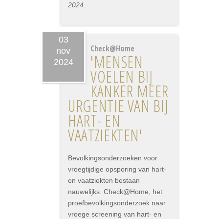
2024.
03
Check@Home
nov
'MENSEN
2024
VOELEN BIJ
KANKER MEER
URGENTIE VAN BIJ
HART- EN
VAATZIEKTEN'
Bevolkingsonderzoeken voor
vroegtijdige opsporing van hart-
en vaatziekten bestaan
nauwelijks. Check@Home, het
proefbevolkingsonderzoek naar
vroege screening van hart- en