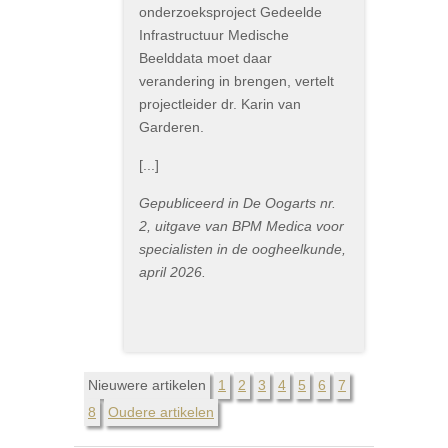
onderzoeksproject Gedeelde
Infrastructuur Medische
Beelddata moet daar
verandering in brengen, vertelt
projectleider dr. Karin van
Garderen.
[...]
Gepubliceerd in De Oogarts nr.
2, uitgave van BPM Medica voor
specialisten in de oogheelkunde,
april 2026.
Nieuwere artikelen
1
2
3
4
5
6
7
8
Oudere artikelen