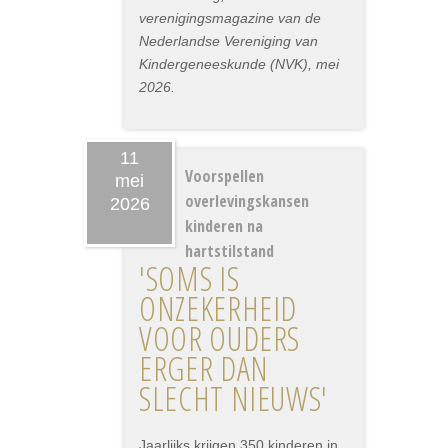
verenigingsmagazine van de
Nederlandse Vereniging van
Kindergeneeskunde (NVK), mei
2026.
11
Voorspellen
mei
overlevingskansen
2026
kinderen na
hartstilstand
'SOMS IS
ONZEKERHEID
VOOR OUDERS
ERGER DAN
SLECHT NIEUWS'
Jaarlijks krijgen 350 kinderen in