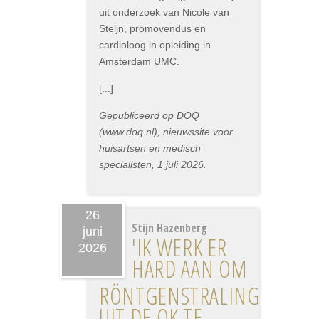
uit onderzoek van Nicole van
Steijn, promovendus en
cardioloog in opleiding in
Amsterdam UMC.
[...]
Gepubliceerd op DOQ
(www.doq.nl), nieuwssite voor
huisartsen en medisch
specialisten, 1 juli 2026.
26
Stijn Hazenberg
juni
'IK WERK ER
2026
HARD AAN OM
RÖNTGENSTRALING
UIT DE OK TE