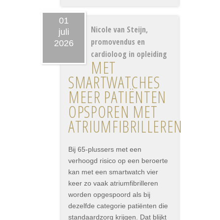
01
Nicole van Steijn,
juli
promovendus en
2026
cardioloog in opleiding
MET
SMARTWATCHES
MEER PATIËNTEN
OPSPOREN MET
ATRIUMFIBRILLEREN
Bij 65-plussers met een
verhoogd risico op een beroerte
kan met een smartwatch vier
keer zo vaak atriumfibrilleren
worden opgespoord als bij
dezelfde categorie patiënten die
standaardzorg krijgen. Dat blijkt