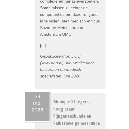
complexe euthanasieverzoeken.
Soms missen zij echter de
competenties om deze rol goed
in te vullen, stelt medisch ethicus
Suzanne Metselaar van
Amsterdam UMC.
[...]
Gepubliceerd op DOQ
(www.doq.nl), nieuwssite voor
huisartsen en medisch
specialisten, juni 2026.
29
Monique Steegers,
mei
hoogleraar
2026
Pijngeneeskunde en
Palliatieve geneeskunde