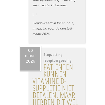
zien risico's én kansen.
[...]
Gepubliceerd in InEen nr. 1,
magazine voor de eerstelijn,
maart 2026.
06
Stopzetting
maart
receptvergoeding
2026
PATIËNTEN
KUNNEN
VITAMINE D-
SUPPLETIE NIET
BETALEN, MAAR
HEBBEN DIT WÉL