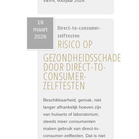
V&VN, voorjaar 2026.
19
Direct-to-consumer-
maart
zelftesten
2026
RISICO OP
GEZONDHEIDSSCHADE
DOOR DIRECT-TO-
CONSUMER-
ZELFTESTEN
Beschikbaarheid, gemak, niet
langer afhankelijk hoeven zijn
van huisarts of laboratorium,
steeds meer consumenten
maken gebruik van direct-to-
consumer-zelftesten. Dat is niet