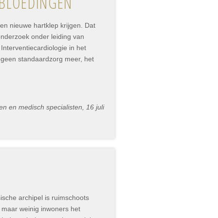
 BLOEDINGEN
een nieuwe hartklep krijgen. Dat
 onderzoek onder leiding van
terventiecardiologie in het
s geen standaardzorg meer, het
n en medisch specialisten, 16 juli
sche archipel is ruimschoots
 maar weinig inwoners het