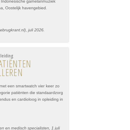
r Indonesische gamelanmuziek
na, Oostelijk havengebied.
rugkrant.nl), juli 2026.
leiding
ATIËNTEN
LLEREN
 met een smartwatch vier keer zo
tegorie patiënten die standaardzorg
vendus en cardioloog in opleiding in
 en medisch specialisten, 1 juli