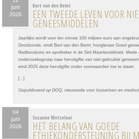
12
Bart van den Bemt
juni
EEN TWEEDE LEVEN VOOR NIE
2026
GENEESMIDDELEN
Jaarlijks wordt voor ten minste 100 miljoen euro aan ongebru
Doodzonde, vindt Bart van den Bemt, hoogleraar Goed genee
Radboudumc en apotheker in de Sint Maartenskliniek. Mede d
onderzoeksgroep naar heruitgifte van niet-gebruikte genees
eind 2025 deze heruitgifte onder voorwaarden toe te staan.
[...]
Gepubliceerd op DOQ, nieuwssite voor huisartsen en medisch 
04
Suzanne Metselaar
juni
HET BELANG VAN GOEDE
2026
ETHIEKONDERSTEUNING BIJ M