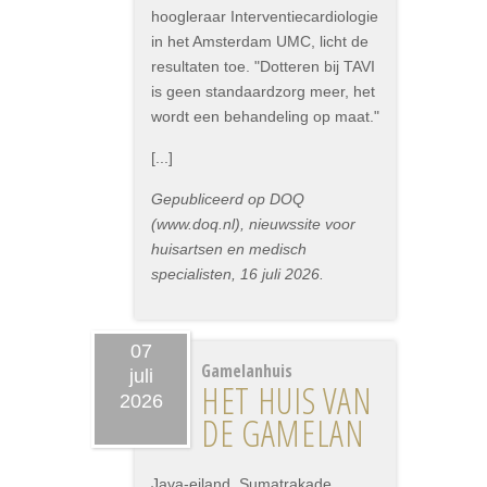
hoogleraar Interventiecardiologie
in het Amsterdam UMC, licht de
resultaten toe. "Dotteren bij TAVI
is geen standaardzorg meer, het
wordt een behandeling op maat."
[...]
Gepubliceerd op DOQ
(www.doq.nl), nieuwssite voor
huisartsen en medisch
specialisten, 16 juli 2026.
07
Gamelanhuis
juli
HET HUIS VAN
2026
DE GAMELAN
Java-eiland, Sumatrakade,