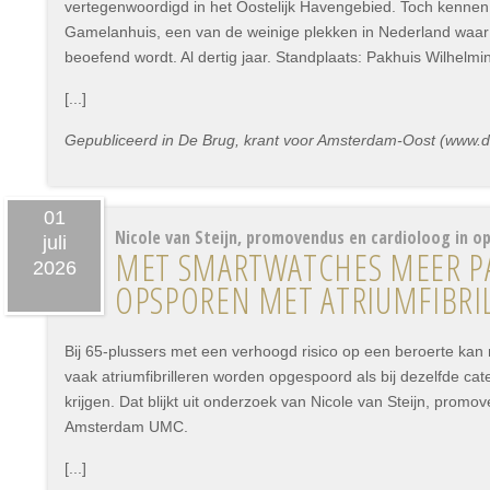
vertegenwoordigd in het Oostelijk Havengebied. Toch kennen
Gamelanhuis, een van de weinige plekken in Nederland waa
beoefend wordt. Al dertig jaar. Standplaats: Pakhuis Wilhelmi
[...]
Gepubliceerd in De Brug, krant voor Amsterdam-Oost (www.deb
01
Nicole van Steijn, promovendus en cardioloog in op
juli
MET SMARTWATCHES MEER P
2026
OPSPOREN MET ATRIUMFIBRI
Bij 65-plussers met een verhoogd risico op een beroerte kan
vaak atriumfibrilleren worden opgespoord als bij dezelfde ca
krijgen. Dat blijkt uit onderzoek van Nicole van Steijn, promo
Amsterdam UMC.
[...]