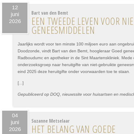
12
Bart van den Bemt
juni
EEN TWEEDE LEVEN VOOR NIE
2026
GENEESMIDDELEN
Jaarlijks wordt voor ten minste 100 miljoen euro aan ongebru
Doodzonde, vindt Bart van den Bemt, hoogleraar Goed genee
Radboudumc en apotheker in de Sint Maartenskliniek. Mede d
onderzoeksgroep naar heruitgifte van niet-gebruikte genees
eind 2025 deze heruitgifte onder voorwaarden toe te staan.
[...]
Gepubliceerd op DOQ, nieuwssite voor huisartsen en medisch 
04
Suzanne Metselaar
juni
HET BELANG VAN GOEDE
2026