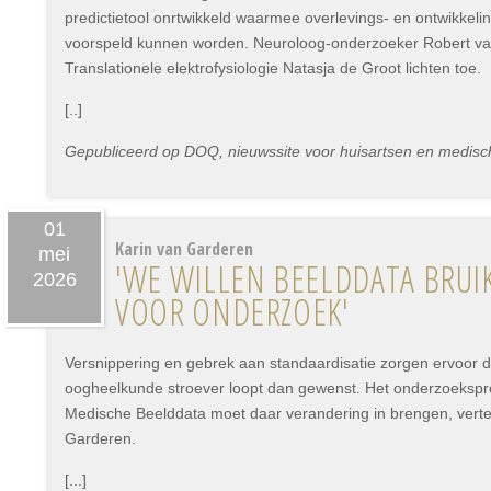
predictietool onrtwikkeld waarmee overlevings- en ontwikkel
voorspeld kunnen worden. Neuroloog-onderzoeker Robert va
Translationele elektrofysiologie Natasja de Groot lichten toe.
[..]
Gepubliceerd op DOQ, nieuwssite voor huisartsen en medisch
01
Karin van Garderen
mei
'WE WILLEN BEELDDATA BRU
2026
VOOR ONDERZOEK'
Versnippering en gebrek aan standaardisatie zorgen ervoor d
oogheelkunde stroever loopt dan gewenst. Het onderzoekspro
Medische Beelddata moet daar verandering in brengen, vertelt
Garderen.
[...]