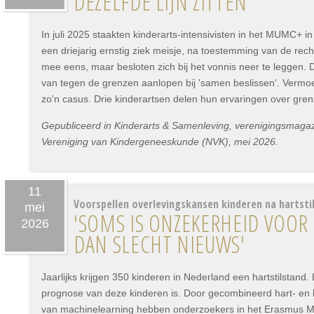
DEZELFDE LIJN ZITTEN
In juli 2025 staakten kinderarts-intensivisten in het MUMC+ i
een driejarig ernstig ziek meisje, na toestemming van de rec
mee eens, maar besloten zich bij het vonnis neer te leggen.
van tegen de grenzen aanlopen bij 'samen beslissen'. Vermoed
zo'n casus. Drie kinderartsen delen hun ervaringen over gre
Gepubliceerd in Kinderarts & Samenleving, verenigingsmaga
Vereniging van Kindergeneeskunde (NVK), mei 2026.
11
Voorspellen overlevingskansen kinderen na hartsti
mei
'SOMS IS ONZEKERHEID VOOR
2026
DAN SLECHT NIEUWS'
Jaarlijks krijgen 350 kinderen in Nederland een hartstilstand. 
prognose van deze kinderen is. Door gecombineerd hart- en
van machinelearning hebben onderzoekers in het Erasmus M