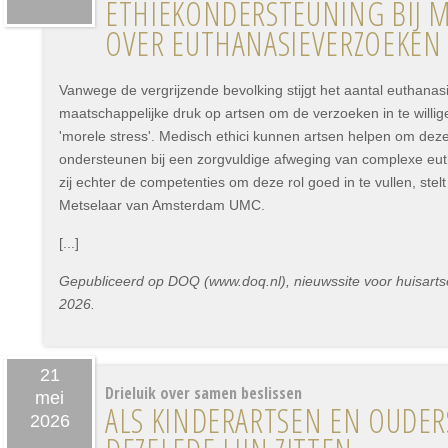
ETHIEKONDERSTEUNING BIJ M
OVER EUTHANASIEVERZOEKEN
Vanwege de vergrijzende bevolking stijgt het aantal euthana
maatschappelijke druk op artsen om de verzoeken in te willig
'morele stress'. Medisch ethici kunnen artsen helpen om deze
ondersteunen bij een zorgvuldige afweging van complexe e
zij echter de competenties om deze rol goed in te vullen, ste
Metselaar van Amsterdam UMC.
[...]
Gepubliceerd op DOQ (www.doq.nl), nieuwssite voor huisartse
2026.
21
Drieluik over samen beslissen
mei
ALS KINDERARTSEN EN OUDER
2026