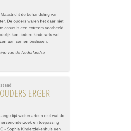
n Maastricht de behandeling van
hter. De ouders waren het daar niet
 De casus is een extreem voorbeeld
elijk kent iedere kinderarts wel
nzen aan samen beslissen.
zine van de Nederlandse
lstand
 OUDERS ERGER
Lange tijd wisten artsen niet wat de
 hersenonderzoek én toepassing
C - Sophia Kinderziekenhuis een