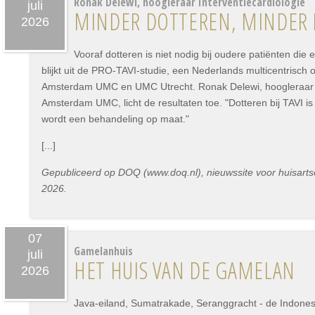
Ronak Delewi, hoogleraar Interventiecardiologie
juli
MINDER DOTTEREN, MINDER
2026
Vooraf dotteren is niet nodig bij oudere patiënten die 
blijkt uit de PRO-TAVI-studie, een Nederlands multicentrisch
Amsterdam UMC en UMC Utrecht. Ronak Delewi, hoogleraar In
Amsterdam UMC, licht de resultaten toe. "Dotteren bij TAVI i
wordt een behandeling op maat."
[...]
Gepubliceerd op DOQ (www.doq.nl), nieuwssite voor huisartse
2026.
07
Gamelanhuis
juli
HET HUIS VAN DE GAMELAN
2026
Java-eiland, Sumatrakade, Seranggracht - de Indonesi