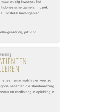
 maar weinig inwoners het
r Indonesische gamelanmuziek
na, Oostelijk havengebied.
rugkrant.nl), juli 2026.
leiding
ATIËNTEN
LLEREN
 met een smartwatch vier keer zo
tegorie patiënten die standaardzorg
vendus en cardioloog in opleiding in