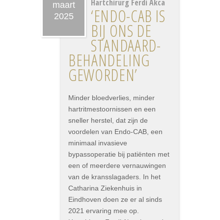
Hartchirurg Ferdi Akca
maart
‘ENDO-CAB IS
2025
BIJ ONS DE
STANDAARD­
BEHANDELING
GEWORDEN’
Minder bloedverlies, minder
hartritmestoornissen en een
sneller herstel, dat zijn de
voordelen van Endo-CAB, een
minimaal invasieve
bypassoperatie bij patiënten met
een of meerdere vernauwingen
van de kransslagaders. In het
Catharina Ziekenhuis in
Eindhoven doen ze er al sinds
2021 ervaring mee op.