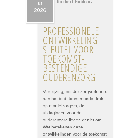
Robbert Gobbens
jan
2026
PROFESSIONELE
ONTWIKKELING
SLEUTEL VOOR
TOEKOMST­
BESTENDIGE
OUDEREN­ZORG
Vergrijzing, minder zorgverleners
aan het bed, toenemende druk
op mantelzorgers, de
uitdagingen voor de
ouderenzorg liegen er niet om.
Wat betekenen deze
ontwikkelingen voor de toekomst