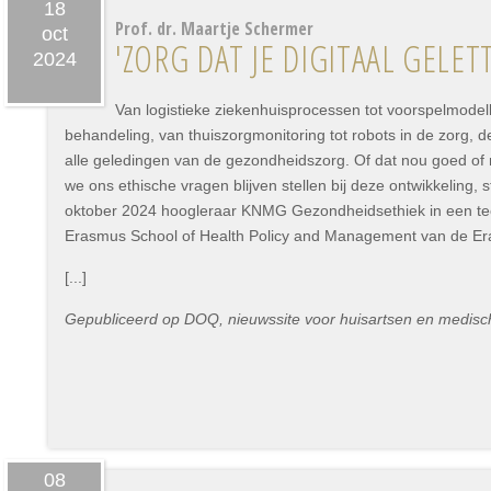
18
Prof. dr. Maartje Schermer
oct
'ZORG DAT JE DIGITAAL GELETT
2024
Van logistieke ziekenhuisprocessen tot voorspelmodel
behandeling, van thuiszorgmonitoring tot robots in de zorg, de 
alle geledingen van de gezondheidszorg. Of dat nou goed of ni
we ons ethische vragen blijven stellen bij deze ontwikkeling, 
oktober 2024 hoogleraar KNMG Gezondheidsethiek in een te
Erasmus School of Health Policy and Management van de Era
[...]
Gepubliceerd op DOQ, nieuwssite voor huisartsen en medisch
08