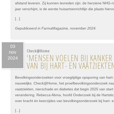
afstand leveren. Zij kunnen tevreden zijn: de herziene NHG-ric
jaar verschijnt, is de eerste huisartsenrichtlijn die plaats hierv
[...]
Gepubliceerd in FarmaMagazine, november 2024.
03
Check@Home
nov
'MENSEN VOELEN BIJ KANKER
2024
VAN BIJ HART- EN VAATZIEKTE
Bevolkingsonderzoeken voor vroegtijdige opsporing van hart-
nauwelijks. Check@Home, het proefbevolkingsonderzoek naar
vaatziekten, nierschade en diabetes dat begin 2025 van start 
verandering. Rebecca Abma, hoofd Onderzoek bij de Hartsticht
over kracht én keerzijdes van bevolkingsonderzoek bij hart- e
[...]