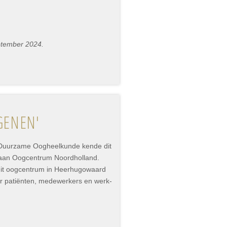
ptember 2024.
GENEN'
p Duurzame Oogheelkunde kende dit
 aan Oogcentrum Noordholland.
dit oogcentrum in Heerhugowaard
or patiënten, medewerkers en werk-