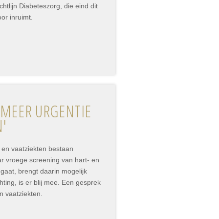
htlijn Diabeteszorg, die eind dit
oor inruimt.
 MEER URGENTIE
N'
 en vaatziekten bestaan
 vroege screening van hart- en
gaat, brengt daarin mogelijk
ing, is er blij mee. Een gesprek
n vaatziekten.