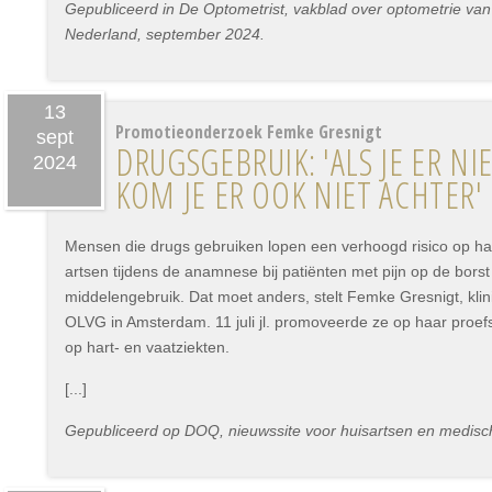
Gepubliceerd in De Optometrist, vakblad over optometrie van
Nederland, september 2024.
13
Promotieonderzoek Femke Gresnigt
sept
DRUGSGEBRUIK: 'ALS JE ER NI
2024
KOM JE ER OOK NIET ACHTER'
Mensen die drugs gebruiken lopen een verhoogd risico op har
artsen tijdens de anamnese bij patiënten met pijn op de borst
middelengebruik. Dat moet anders, stelt Femke Gresnigt, klin
OLVG in Amsterdam. 11 juli jl. promoveerde ze op haar proefs
op hart- en vaatziekten.
[...]
Gepubliceerd op DOQ, nieuwssite voor huisartsen en medisch