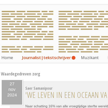
Home
Journalist|tekstschrijver
Muzikant
Waardegedreven zorg
27
Saer Samanipour
nov
'WE LEVEN IN EEN OCEAAN V
2024
Naar schatting 16% van alle vroegtijdige sterfte werel