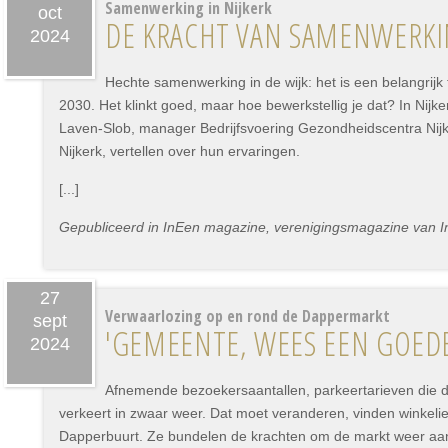
Samenwerking in Nijkerk
oct
DE KRACHT VAN SAMENWERKIN
2024
Hechte samenwerking in de wijk: het is een belangrijk 
2030. Het klinkt goed, maar hoe bewerkstellig je dat? In Nijker
Laven-Slob, manager Bedrijfsvoering Gezondheidscentra Nijkerk
Nijkerk, vertellen over hun ervaringen.
[...]
Gepubliceerd in InEen magazine, verenigingsmagazine van I
27
Verwaarlozing op en rond de Dappermarkt
sept
'GEMEENTE, WEES EEN GOEDE
2024
Afnemende bezoekersaantallen, parkeertarieven die d
verkeert in zwaar weer. Dat moet veranderen, vinden winkel
Dapperbuurt. Ze bundelen de krachten om de markt weer aant