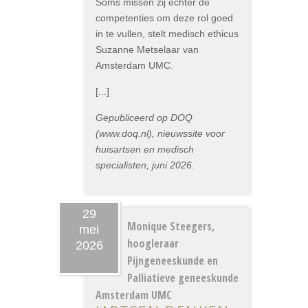
Soms missen zij echter de
competenties om deze rol goed
in te vullen, stelt medisch ethicus
Suzanne Metselaar van
Amsterdam UMC.
[...]
Gepubliceerd op DOQ
(www.doq.nl), nieuwssite voor
huisartsen en medisch
specialisten, juni 2026.
29
Monique Steegers,
mei
hoogleraar
2026
Pijngeneeskunde en
Palliatieve geneeskunde
Amsterdam UMC