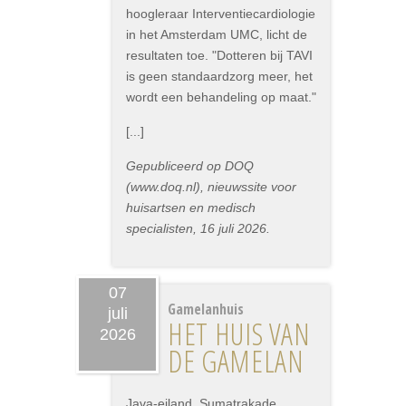
hoogleraar Interventiecardiologie
in het Amsterdam UMC, licht de
resultaten toe. "Dotteren bij TAVI
is geen standaardzorg meer, het
wordt een behandeling op maat."
[...]
Gepubliceerd op DOQ
(www.doq.nl), nieuwssite voor
huisartsen en medisch
specialisten, 16 juli 2026.
07
Gamelanhuis
juli
HET HUIS VAN
2026
DE GAMELAN
Java-eiland, Sumatrakade,