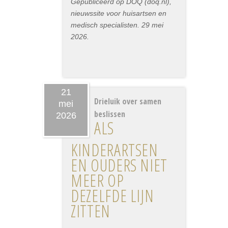
Gepubliceerd op DOQ (doq.nl),
nieuwssite voor huisartsen en
medisch specialisten. 29 mei
2026.
21
Drieluik over samen
mei
beslissen
2026
ALS
KINDERARTSEN
EN OUDERS NIET
MEER OP
DEZELFDE LIJN
ZITTEN