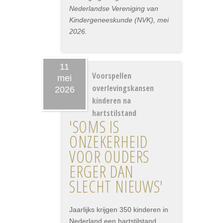
Nederlandse Vereniging van
Kindergeneeskunde (NVK), mei
2026.
11
Voorspellen
mei
overlevingskansen
2026
kinderen na
hartstilstand
'SOMS IS
ONZEKERHEID
VOOR OUDERS
ERGER DAN
SLECHT NIEUWS'
Jaarlijks krijgen 350 kinderen in
Nederland een hartstilstand.