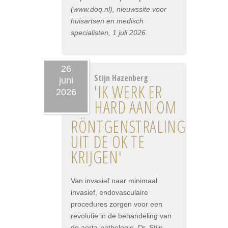
(www.doq.nl), nieuwssite voor
huisartsen en medisch
specialisten, 1 juli 2026.
26
Stijn Hazenberg
juni
'IK WERK ER
2026
HARD AAN OM
RÖNTGENSTRALING
UIT DE OK TE
KRIJGEN'
Van invasief naar minimaal
invasief, endovasculaire
procedures zorgen voor een
revolutie in de behandeling van
de aorta-pathologie. Dr. Stijn