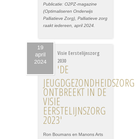
Publicatie: O2PZ-magazine
(Optimaliseren Onderwijs
Palliatieve Zorg), Palliatieve zorg
raakt iedereen, april 2024.
19
Visie Eerstelijnszorg
april
2030
2024
'DE
JEUGDGEZONDHEIDSZORG
ONTBREEKT IN DE
VISIE
EERSTELIJNSZORG
2023'
Ron Boumans en Manons Arts