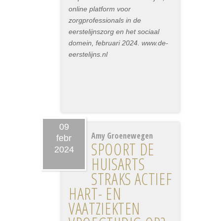
online platform voor
zorgprofessionals in de
eerstelijnszorg en het sociaal
domein, februari 2024. www.de-
eerstelijns.nl
09
Amy Groenewegen
febr
SPOORT DE
2024
HUISARTS
STRAKS ACTIEF
HART- EN
VAATZIEKTEN