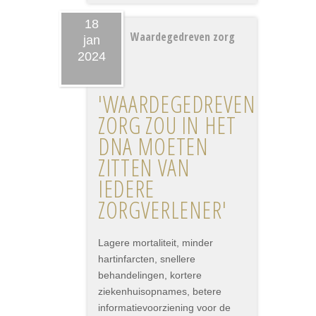
18
Waardegedreven zorg
jan
2024
'WAARDEGEDREVEN
ZORG ZOU IN HET
DNA MOETEN
ZITTEN VAN
IEDERE
ZORGVERLENER'
Lagere mortaliteit, minder
hartinfarcten, snellere
behandelingen, kortere
ziekenhuisopnames, betere
informatievoorziening voor de