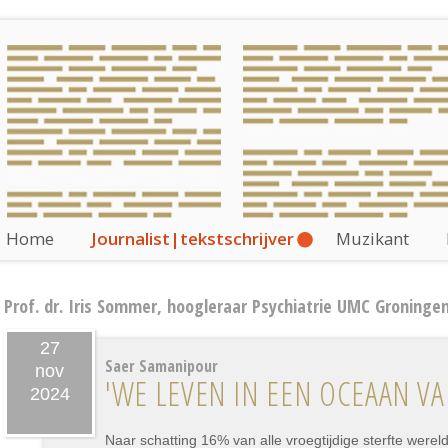
Home
Journalist|tekstschrijver
Muzikant
Prof. dr. Iris Sommer, hoogleraar Psychiatrie UMC Groninge
27
Saer Samanipour
nov
'WE LEVEN IN EEN OCEAAN V
2024
Naar schatting 16% van alle vroegtijdige sterfte werel