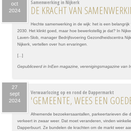
Samenwerking in Nijkerk
oct
DE KRACHT VAN SAMENWERKIN
2024
Hechte samenwerking in de wijk: het is een belangrijk 
2030. Het klinkt goed, maar hoe bewerkstellig je dat? In Nijker
Laven-Slob, manager Bedrijfsvoering Gezondheidscentra Nijkerk
Nijkerk, vertellen over hun ervaringen.
[...]
Gepubliceerd in InEen magazine, verenigingsmagazine van I
27
Verwaarlozing op en rond de Dappermarkt
sept
'GEMEENTE, WEES EEN GOEDE
2024
Afnemende bezoekersaantallen, parkeertarieven die d
verkeert in zwaar weer. Dat moet veranderen, vinden winkel
Dapperbuurt. Ze bundelen de krachten om de markt weer aant