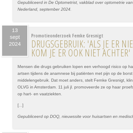
Gepubliceerd in De Optometrist, vakblad over optometrie van
Nederland, september 2024.
13
Promotieonderzoek Femke Gresnigt
sept
DRUGSGEBRUIK: 'ALS JE ER NI
2024
KOM JE ER OOK NIET ACHTER'
Mensen die drugs gebruiken lopen een verhoogd risico op har
artsen tijdens de anamnese bij patiënten met pijn op de borst
middelengebruik. Dat moet anders, stelt Femke Gresnigt, klin
OLVG in Amsterdam. 11 juli jl. promoveerde ze op haar proefs
op hart- en vaatziekten.
[...]
Gepubliceerd op DOQ, nieuwssite voor huisartsen en medisch