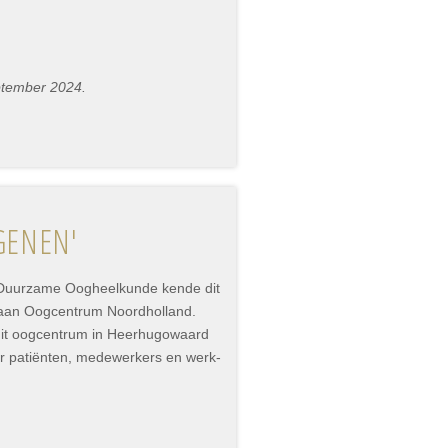
ptember 2024.
GENEN'
p Duurzame Oogheelkunde kende dit
 aan Oogcentrum Noordholland.
dit oogcentrum in Heerhugowaard
or patiënten, medewerkers en werk-