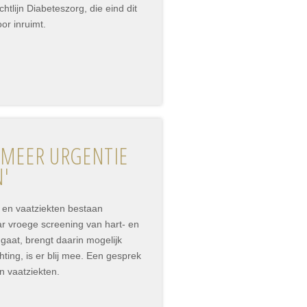
htlijn Diabeteszorg, die eind dit
oor inruimt.
 MEER URGENTIE
N'
 en vaatziekten bestaan
 vroege screening van hart- en
gaat, brengt daarin mogelijk
ing, is er blij mee. Een gesprek
n vaatziekten.