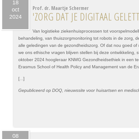
18
Prof. dr. Maartje Schermer
oct
'ZORG DAT JE DIGITAAL GELETT
2024
Van logistieke ziekenhuisprocessen tot voorspelmodel
behandeling, van thuiszorgmonitoring tot robots in de zorg, de 
alle geledingen van de gezondheidszorg. Of dat nou goed of ni
we ons ethische vragen blijven stellen bij deze ontwikkeling, 
oktober 2024 hoogleraar KNMG Gezondheidsethiek in een te
Erasmus School of Health Policy and Management van de Era
[...]
Gepubliceerd op DOQ, nieuwssite voor huisartsen en medisch
08