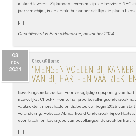
afstand leveren. Zij kunnen tevreden zijn: de herziene NHG-ric
jaar verschijnt, is de eerste huisartsenrichtlijn die plaats hierv
[...]
Gepubliceerd in FarmaMagazine, november 2024.
03
Check@Home
nov
'MENSEN VOELEN BIJ KANKER
2024
VAN BIJ HART- EN VAATZIEKTE
Bevolkingsonderzoeken voor vroegtijdige opsporing van hart-
nauwelijks. Check@Home, het proefbevolkingsonderzoek naar
vaatziekten, nierschade en diabetes dat begin 2025 van start 
verandering. Rebecca Abma, hoofd Onderzoek bij de Hartsticht
over kracht én keerzijdes van bevolkingsonderzoek bij hart- e
[...]