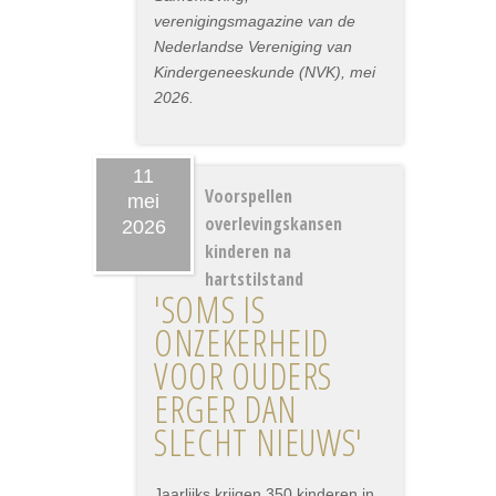
verenigingsmagazine van de
Nederlandse Vereniging van
Kindergeneeskunde (NVK), mei
2026.
11
Voorspellen
mei
overlevingskansen
2026
kinderen na
hartstilstand
'SOMS IS
ONZEKERHEID
VOOR OUDERS
ERGER DAN
SLECHT NIEUWS'
Jaarlijks krijgen 350 kinderen in