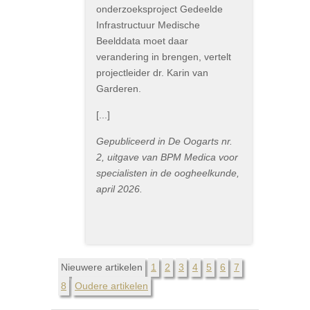
onderzoeksproject Gedeelde
Infrastructuur Medische
Beelddata moet daar
verandering in brengen, vertelt
projectleider dr. Karin van
Garderen.
[...]
Gepubliceerd in De Oogarts nr.
2, uitgave van BPM Medica voor
specialisten in de oogheelkunde,
april 2026.
Nieuwere artikelen
1
2
3
4
5
6
7
8
Oudere artikelen