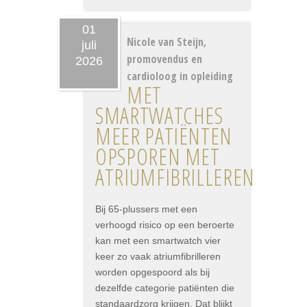
01
Nicole van Steijn,
juli
promovendus en
2026
cardioloog in opleiding
MET
SMARTWATCHES
MEER PATIËNTEN
OPSPOREN MET
ATRIUMFIBRILLEREN
Bij 65-plussers met een
verhoogd risico op een beroerte
kan met een smartwatch vier
keer zo vaak atriumfibrilleren
worden opgespoord als bij
dezelfde categorie patiënten die
standaardzorg krijgen. Dat blijkt