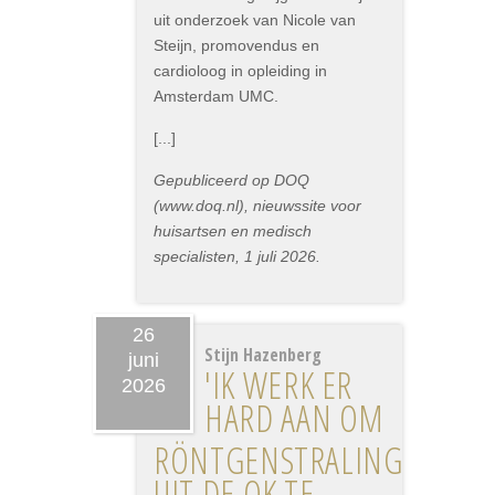
uit onderzoek van Nicole van
Steijn, promovendus en
cardioloog in opleiding in
Amsterdam UMC.
[...]
Gepubliceerd op DOQ
(www.doq.nl), nieuwssite voor
huisartsen en medisch
specialisten, 1 juli 2026.
26
Stijn Hazenberg
juni
'IK WERK ER
2026
HARD AAN OM
RÖNTGENSTRALING
UIT DE OK TE