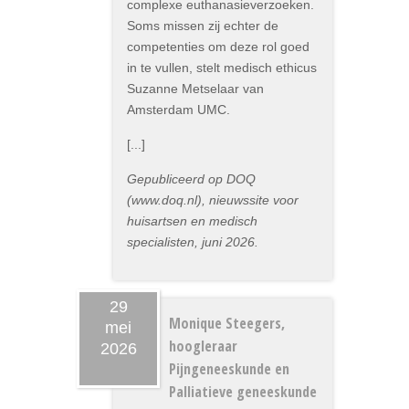
complexe euthanasieverzoeken.
Soms missen zij echter de
competenties om deze rol goed
in te vullen, stelt medisch ethicus
Suzanne Metselaar van
Amsterdam UMC.
[...]
Gepubliceerd op DOQ
(www.doq.nl), nieuwssite voor
huisartsen en medisch
specialisten, juni 2026.
29
Monique Steegers,
mei
hoogleraar
2026
Pijngeneeskunde en
Palliatieve geneeskunde