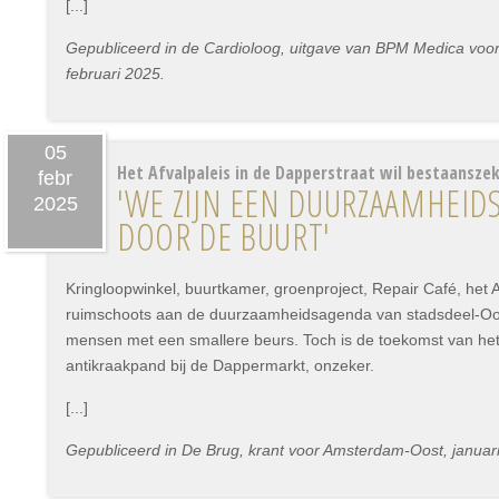
[...]
Gepubliceerd in de Cardioloog, uitgave van BPM Medica voor s
februari 2025.
05
Het Afvalpaleis in de Dapperstraat wil bestaansze
febr
'WE ZIJN EEN DUURZAAMHEID
2025
DOOR DE BUURT'
Kringloopwinkel, buurtkamer, groenproject, Repair Café, het 
ruimschoots aan de duurzaamheidsagenda van stadsdeel-Oos
mensen met een smallere beurs. Toch is de toekomst van het 
antikraakpand bij de Dappermarkt, onzeker.
[...]
Gepubliceerd in De Brug, krant voor Amsterdam-Oost, januar