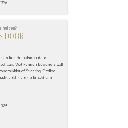
2025.
e helpen?
TS DOOR
ssen kan de huisarts door
oed aan. Wat kunnen bewoners zelf
nersinitiatief Stichting Grolloo
dscheveld, over de kracht van
2025.