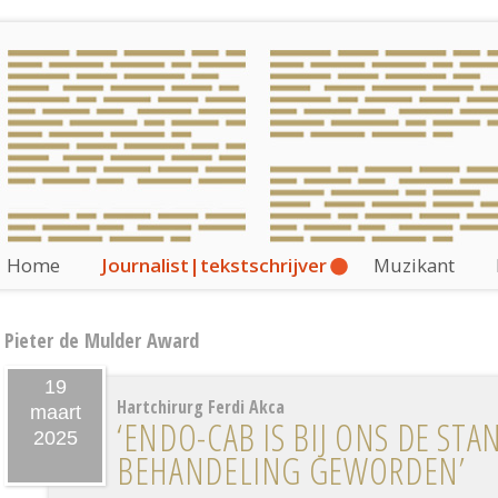
Home
Journalist|tekstschrijver
Muzikant
Pieter de Mulder Award
19
Hartchirurg Ferdi Akca
maart
‘ENDO-CAB IS BIJ ONS DE STA
2025
BEHANDELING GEWORDEN’