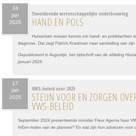
24
Onvoldoende wetenschappelijke onderbouwing
jan
HAND EN POLS
2025
Huisartsen missen kennis om hand- en polsklachten t
diagnose. Dat zegt Patrick Krastman naar aanleiding van zij
Gepubliceerd in Augustijn, het tijdschrift van de afdeling H
januari 2025.
17
VWS-beleid voor 2025
jan
STEUN VOOR EN ZORGEN OVE
2025
VWS-BELEID
September 2024 presenteerde minister Fleur Agema haar VW
InEen-leden van de plannen? En wat zijn hun adviezen voor 