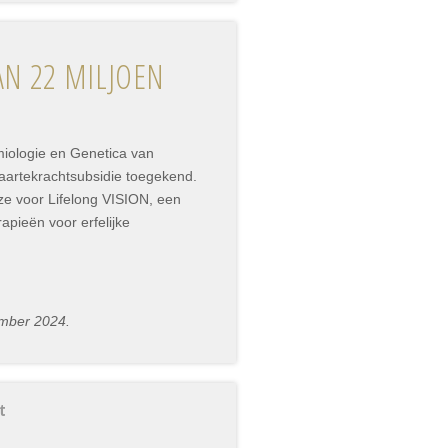
AN 22 MILJOEN
miologie en Genetica van
artekrachtsubsidie toegekend.
ze voor Lifelong VISION, een
apieën voor erfelijke
mber 2024.
t