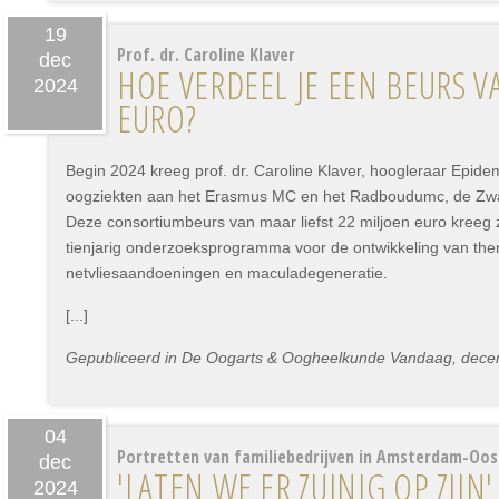
19
Prof. dr. Caroline Klaver
dec
HOE VERDEEL JE EEN BEURS V
2024
EURO?
Begin 2024 kreeg prof. dr. Caroline Klaver, hoogleraar Epide
oogziekten aan het Erasmus MC en het Radboudumc, de Zwa
Deze consortiumbeurs van maar liefst 22 miljoen euro kreeg 
tienjarig onderzoeksprogramma voor de ontwikkeling van ther
netvliesaandoeningen en maculadegeneratie.
[...]
Gepubliceerd in De Oogarts & Oogheelkunde Vandaag, dece
04
Portretten van familiebedrijven in Amsterdam-Oos
dec
'LATEN WE ER ZUINIG OP ZIJN'
2024