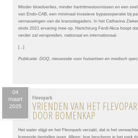
Minder bloedverlies, minder hartritmestoornissen en een snell
van Endo-CAB, een minimaal invasieve bypassoperatie bij pa
vernauwingen van de kransslagaders. In het Catharina Zieken
sinds 2021 ervaring mee op. Hartchirurg Ferdi Akca hoopt da
verder zal verspreiden, nationaal en internationaal.
[...]
Publicatie: DOQ, nieuwssite voor huisartsen en medisch speci
04
Flevopark
maart
VRIENDEN VAN HET FLEVOPAR
2025
DOOR BOMENKAP
Het water stijgt en het Flevopark verzakt, dat is het verwacht
komende tientallen jaren. Alleen: hoe bescherm je het park d