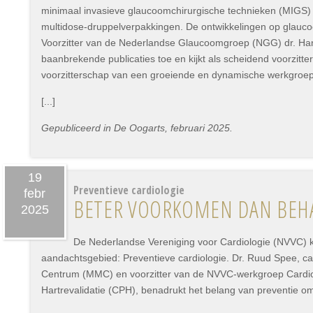
minimaal invasieve glaucoomchirurgische technieken (MIGS)
multidose-druppelverpakkingen. De ontwikkelingen op glaucoo
Voorzitter van de Nederlandse Glaucoomgroep (NGG) dr. Hans
baanbrekende publicaties toe en kijkt als scheidend voorzitter
voorzitterschap van een groeiende en dynamische werkgroe
[...]
Gepubliceerd in De Oogarts, februari 2025.
19
Preventieve cardiologie
febr
BETER VOORKOMEN DAN BEH
2025
De Nederlandse Vereniging voor Cardiologie (NVVC) 
aandachtsgebied: Preventieve cardiologie. Dr. Ruud Spee, c
Centrum (MMC) en voorzitter van de NVVC-werkgroep Cardiol
Hartrevalidatie (CPH), benadrukt het belang van preventie o