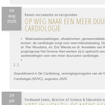
04
Kennis verzamelen en verspreiden
aug
OP WEG NAAR EEN MEER DU
2025
CARDIOLOGIE
Materiaalverpakkingen, afvalstromen, geneesmiddelen
komen: de cardiologie zorgt voor veel milieubelasting. 
dr. Pier Woudstra, mr. Eric Wierda en dr. Annelieke van 
projectgroep Het Groene Hart werken zij in opdracht va
aanbevelingen voor een meer duurzame cardiologie.
[...]
Gepubliceerd in De Cardioloog, verenigingsmagzine van de 
Cardiologie (NVVC), augustus 2025.
24
Ferdinand Lewis, director of Science & Education v
juli