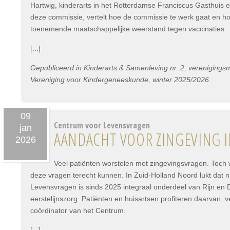
Hartwig, kinderarts in het Rotterdamse Franciscus Gasthuis en 
deze commissie, vertelt hoe de commissie te werk gaat en ho
toenemende maatschappelijke weerstand tegen vaccinaties.
[...]
Gepubliceerd in Kinderarts & Samenleving nr. 2, vereniging
Vereniging voor Kindergeneeskunde, winter 2025/2026.
09
Centrum voor Levensvragen
jan
AANDACHT VOOR ZINGEVING IN
2026
Veel patiënten worstelen met zingevingsvragen. Toch w
deze vragen terecht kunnen. In Zuid-Holland Noord lukt dat 
Levensvragen is sinds 2025 integraal onderdeel van Rijn en D
eerstelijnszorg. Patiënten en huisartsen profiteren daarvan, v
coördinator van het Centrum.