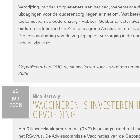
Vergrijzing, minder zorgverleners aan het bed, toenemende 
uitdagingen voor de ouderenzorg liegen er niet om. Wat bet
toekomst van de ouderenzorg? Robbert Gobbens, lector Gez
ouderen bij Inholland en Zonnehuisgroep Amstelland en bijz
Professionalisering van de verpleging en verzorging in de oude
schetst zijn visie.
[...]
Gepubliceerd op DOQ.nl, nieuwsforum voor huisartsen en medi
2026.
21
Nico Hartwig
jan
'VACCINEREN IS INVESTEREN 
2026
OPVOEDING'
Het Rijksvaccinatieprogramma (RVP) is onlangs uitgebreid met
het RS-virus. De Adviescommissie Vaccinaties van de Gezond