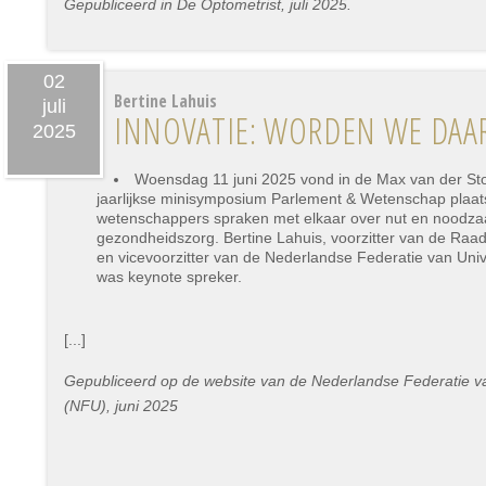
Gepubliceerd in De Optometrist, juli 2025.
02
Bertine Lahuis
juli
INNOVATIE: WORDEN WE DAAR
2025
Woensdag 11 juni 2025 vond in de Max van der St
jaarlijkse minisymposium Parlement & Wetenschap plaa
wetenschappers spraken met elkaar over nut en noodzaa
gezondheidszorg. Bertine Lahuis, voorzitter van de Ra
en vicevoorzitter van de Nederlandse Federatie van Uni
was keynote spreker.
[...]
Gepubliceerd op de website van de Nederlandse Federatie va
(NFU), juni 2025