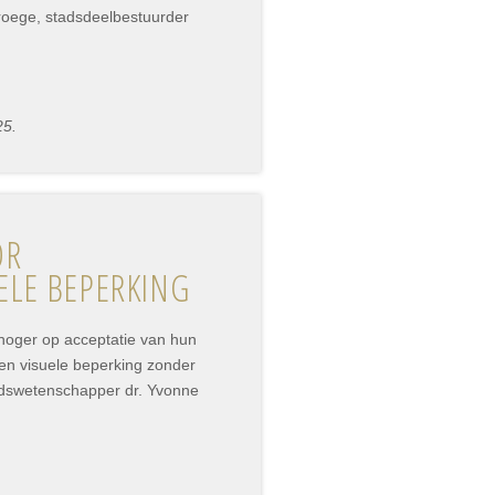
roege, stadsdeelbestuurder
25.
OR
SUELE BEPERKING
hoger op acceptatie van hun
en visuele beperking zonder
eidswetenschapper dr. Yvonne