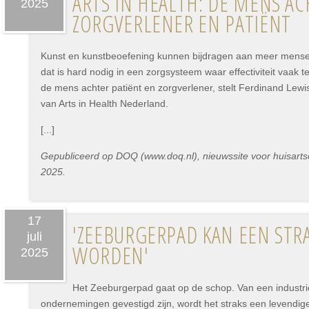
ARTS IN HEALTH: DE MENS A
2025
ZORGVERLENER EN PATIËNT
Kunst en kunstbeoefening kunnen bijdragen aan meer mensel
dat is hard nodig in een zorgsysteem waar effectiviteit vaak 
de mens achter patiënt en zorgverlener, stelt Ferdinand Lewis
van Arts in Health Nederland.
[...]
Gepubliceerd op DOQ (www.doq.nl), nieuwssite voor huisartse
2025.
17
'ZEEBURGERPAD KAN EEN STR
juli
WORDEN'
2025
Het Zeeburgerpad gaat op de schop. Van een industrie
ondernemingen gevestigd zijn, wordt het straks een levendig