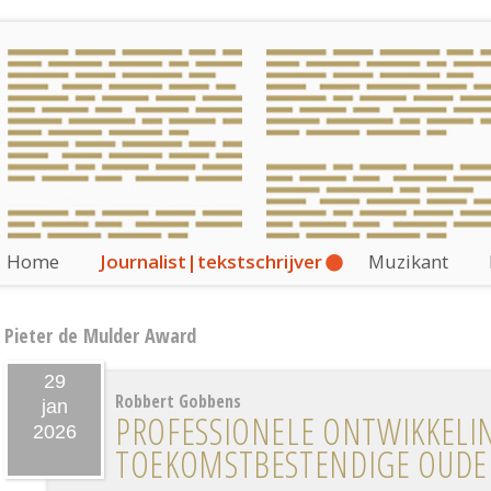
Home
Journalist|tekstschrijver
Muzikant
Pieter de Mulder Award
29
Robbert Gobbens
jan
PROFESSIONELE ONTWIKKELI
2026
TOEKOMST­BESTENDIGE OUDE