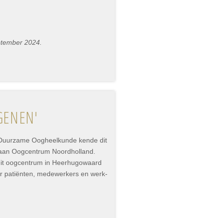
ptember 2024.
GENEN'
p Duurzame Oogheelkunde kende dit
 aan Oogcentrum Noordholland.
dit oogcentrum in Heerhugowaard
or patiënten, medewerkers en werk-