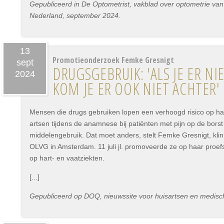
Gepubliceerd in De Optometrist, vakblad over optometrie van
Nederland, september 2024.
13
Promotieonderzoek Femke Gresnigt
sept
DRUGSGEBRUIK: 'ALS JE ER NI
2024
KOM JE ER OOK NIET ACHTER'
Mensen die drugs gebruiken lopen een verhoogd risico op har
artsen tijdens de anamnese bij patiënten met pijn op de borst
middelengebruik. Dat moet anders, stelt Femke Gresnigt, klin
OLVG in Amsterdam. 11 juli jl. promoveerde ze op haar proefs
op hart- en vaatziekten.
[...]
Gepubliceerd op DOQ, nieuwssite voor huisartsen en medisch