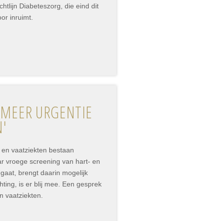
htlijn Diabeteszorg, die eind dit
oor inruimt.
 MEER URGENTIE
N'
 en vaatziekten bestaan
 vroege screening van hart- en
gaat, brengt daarin mogelijk
ing, is er blij mee. Een gesprek
n vaatziekten.