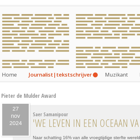
Home
Journalist|tekstschrijver
Muzikant
Pieter de Mulder Award
27
Saer Samanipour
nov
'WE LEVEN IN EEN OCEAAN V
2024
Naar schatting 16% van alle vroegtijdige sterfte werel