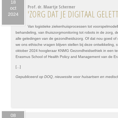
18
Prof. dr. Maartje Schermer
oct
'ZORG DAT JE DIGITAAL GELETT
2024
Van logistieke ziekenhuisprocessen tot voorspelmodel
behandeling, van thuiszorgmonitoring tot robots in de zorg, de 
alle geledingen van de gezondheidszorg. Of dat nou goed of ni
we ons ethische vragen blijven stellen bij deze ontwikkeling, 
oktober 2024 hoogleraar KNMG Gezondheidsethiek in een te
Erasmus School of Health Policy and Management van de Era
[...]
Gepubliceerd op DOQ, nieuwssite voor huisartsen en medisch
08