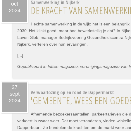
Samenwerking in Nijkerk
oct
DE KRACHT VAN SAMENWERKIN
2024
Hechte samenwerking in de wijk: het is een belangrijk 
2030. Het klinkt goed, maar hoe bewerkstellig je dat? In Nijker
Laven-Slob, manager Bedrijfsvoering Gezondheidscentra Nijkerk
Nijkerk, vertellen over hun ervaringen.
[...]
Gepubliceerd in InEen magazine, verenigingsmagazine van I
27
Verwaarlozing op en rond de Dappermarkt
sept
'GEMEENTE, WEES EEN GOEDE
2024
Afnemende bezoekersaantallen, parkeertarieven die d
verkeert in zwaar weer. Dat moet veranderen, vinden winkel
Dapperbuurt. Ze bundelen de krachten om de markt weer aant