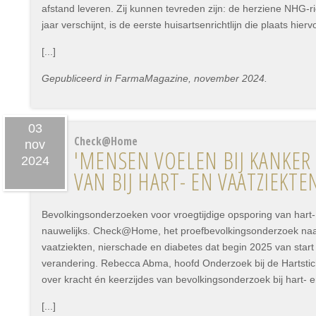
afstand leveren. Zij kunnen tevreden zijn: de herziene NHG-ric
jaar verschijnt, is de eerste huisartsenrichtlijn die plaats hierv
[...]
Gepubliceerd in FarmaMagazine, november 2024.
03
Check@Home
nov
'MENSEN VOELEN BIJ KANKER
2024
VAN BIJ HART- EN VAATZIEKTE
Bevolkingsonderzoeken voor vroegtijdige opsporing van hart-
nauwelijks. Check@Home, het proefbevolkingsonderzoek naar
vaatziekten, nierschade en diabetes dat begin 2025 van start 
verandering. Rebecca Abma, hoofd Onderzoek bij de Hartsticht
over kracht én keerzijdes van bevolkingsonderzoek bij hart- e
[...]