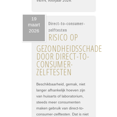
V&VN, voorjaar 2026.
19
Direct-to-consumer-
maart
zelftesten
2026
RISICO OP
GEZONDHEIDSSCHADE
DOOR DIRECT-TO-
CONSUMER-
ZELFTESTEN
Beschikbaarheid, gemak, niet
langer afhankelijk hoeven zijn
van huisarts of laboratorium,
steeds meer consumenten
maken gebruik van direct-to-
consumer-zelftesten. Dat is niet