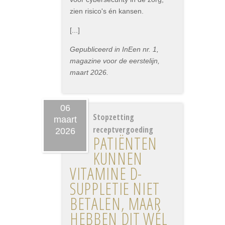
zien risico's én kansen.
[...]
Gepubliceerd in InEen nr. 1,
magazine voor de eerstelijn,
maart 2026.
06
Stopzetting
maart
receptvergoeding
2026
PATIËNTEN
KUNNEN
VITAMINE D-
SUPPLETIE NIET
BETALEN, MAAR
HEBBEN DIT WÉL