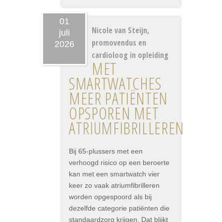
01
Nicole van Steijn,
juli
promovendus en
2026
cardioloog in opleiding
MET
SMARTWATCHES
MEER PATIËNTEN
OPSPOREN MET
ATRIUMFIBRILLEREN
Bij 65-plussers met een
verhoogd risico op een beroerte
kan met een smartwatch vier
keer zo vaak atriumfibrilleren
worden opgespoord als bij
dezelfde categorie patiënten die
standaardzorg krijgen. Dat blijkt