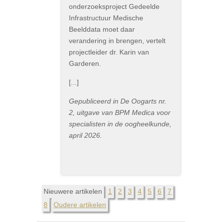
onderzoeksproject Gedeelde
Infrastructuur Medische
Beelddata moet daar
verandering in brengen, vertelt
projectleider dr. Karin van
Garderen.
[...]
Gepubliceerd in De Oogarts nr.
2, uitgave van BPM Medica voor
specialisten in de oogheelkunde,
april 2026.
Nieuwere artikelen
1
2
3
4
5
6
7
8
Oudere artikelen