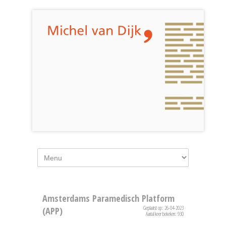
Amsterdams Paramedisch Platform
Geplaatst op: 26-04-2023
(APP)
Aantal keer bekeken: 930