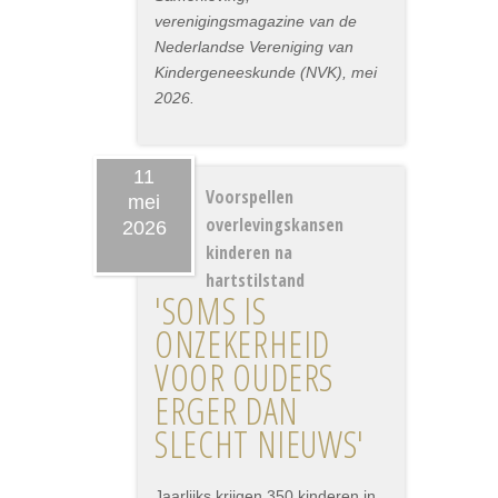
verenigingsmagazine van de
Nederlandse Vereniging van
Kindergeneeskunde (NVK), mei
2026.
11
Voorspellen
mei
overlevingskansen
2026
kinderen na
hartstilstand
'SOMS IS
ONZEKERHEID
VOOR OUDERS
ERGER DAN
SLECHT NIEUWS'
Jaarlijks krijgen 350 kinderen in