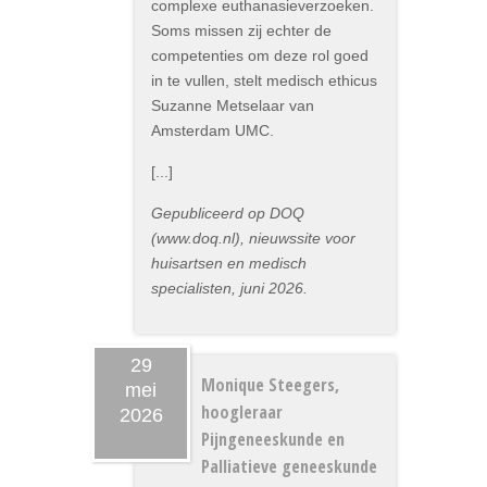
complexe euthanasieverzoeken.
Soms missen zij echter de
competenties om deze rol goed
in te vullen, stelt medisch ethicus
Suzanne Metselaar van
Amsterdam UMC.
[...]
Gepubliceerd op DOQ
(www.doq.nl), nieuwssite voor
huisartsen en medisch
specialisten, juni 2026.
29
Monique Steegers,
mei
hoogleraar
2026
Pijngeneeskunde en
Palliatieve geneeskunde