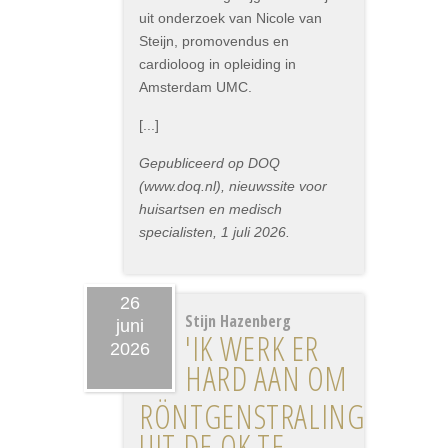
uit onderzoek van Nicole van
Steijn, promovendus en
cardioloog in opleiding in
Amsterdam UMC.
[...]
Gepubliceerd op DOQ
(www.doq.nl), nieuwssite voor
huisartsen en medisch
specialisten, 1 juli 2026.
26
Stijn Hazenberg
juni
'IK WERK ER
2026
HARD AAN OM
RÖNTGENSTRALING
UIT DE OK TE