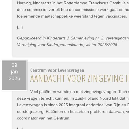
Hartwig, kinderarts in het Rotterdamse Franciscus Gasthuis en 
deze commissie, vertelt hoe de commissie te werk gaat en ho
toenemende maatschappelijke weerstand tegen vaccinaties.
[...]
Gepubliceerd in Kinderarts & Samenleving nr. 2, vereniging
Vereniging voor Kindergeneeskunde, winter 2025/2026.
09
Centrum voor Levensvragen
jan
AANDACHT VOOR ZINGEVING IN
2026
Veel patiënten worstelen met zingevingsvragen. Toch w
deze vragen terecht kunnen. In Zuid-Holland Noord lukt dat 
Levensvragen is sinds 2025 integraal onderdeel van Rijn en D
eerstelijnszorg. Patiënten en huisartsen profiteren daarvan, v
coördinator van het Centrum.