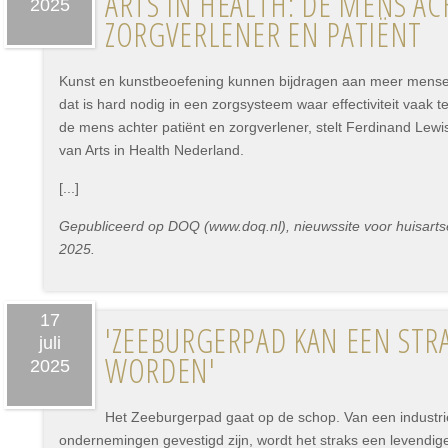
ARTS IN HEALTH: DE MENS A
2025
ZORGVERLENER EN PATIËNT
Kunst en kunstbeoefening kunnen bijdragen aan meer mensel
dat is hard nodig in een zorgsysteem waar effectiviteit vaak 
de mens achter patiënt en zorgverlener, stelt Ferdinand Lewis
van Arts in Health Nederland.
[...]
Gepubliceerd op DOQ (www.doq.nl), nieuwssite voor huisartse
2025.
17
'ZEEBURGERPAD KAN EEN STR
juli
WORDEN'
2025
Het Zeeburgerpad gaat op de schop. Van een industrie
ondernemingen gevestigd zijn, wordt het straks een levendig