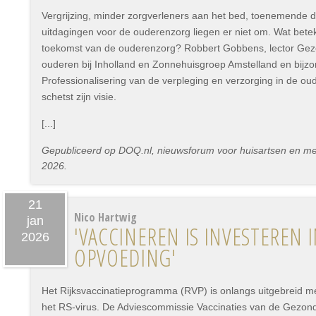
Vergrijzing, minder zorgverleners aan het bed, toenemende 
uitdagingen voor de ouderenzorg liegen er niet om. Wat bet
toekomst van de ouderenzorg? Robbert Gobbens, lector Gez
ouderen bij Inholland en Zonnehuisgroep Amstelland en bijz
Professionalisering van de verpleging en verzorging in de oude
schetst zijn visie.
[...]
Gepubliceerd op DOQ.nl, nieuwsforum voor huisartsen en medi
2026.
21
Nico Hartwig
jan
'VACCINEREN IS INVESTEREN 
2026
OPVOEDING'
Het Rijksvaccinatieprogramma (RVP) is onlangs uitgebreid met
het RS-virus. De Adviescommissie Vaccinaties van de Gezond