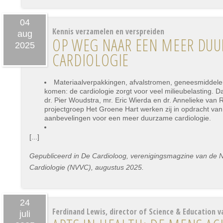
04
Kennis verzamelen en verspreiden
aug
OP WEG NAAR EEN MEER DU
2025
CARDIOLOGIE
Materiaalverpakkingen, afvalstromen, geneesmiddelen
komen: de cardiologie zorgt voor veel milieubelasting. 
dr. Pier Woudstra, mr. Eric Wierda en dr. Annelieke van 
projectgroep Het Groene Hart werken zij in opdracht va
aanbevelingen voor een meer duurzame cardiologie.
[...]
Gepubliceerd in De Cardioloog, verenigingsmagzine van de 
Cardiologie (NVVC), augustus 2025.
24
Ferdinand Lewis, director of Science & Education v
juli