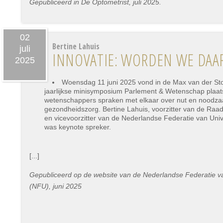
Gepubliceerd in De Optometrist, juli 2025.
02
Bertine Lahuis
juli
INNOVATIE: WORDEN WE DAAR
2025
Woensdag 11 juni 2025 vond in de Max van der St
jaarlijkse minisymposium Parlement & Wetenschap plaa
wetenschappers spraken met elkaar over nut en noodzaa
gezondheidszorg. Bertine Lahuis, voorzitter van de Ra
en vicevoorzitter van de Nederlandse Federatie van Uni
was keynote spreker.
[...]
Gepubliceerd op de website van de Nederlandse Federatie va
(NFU), juni 2025