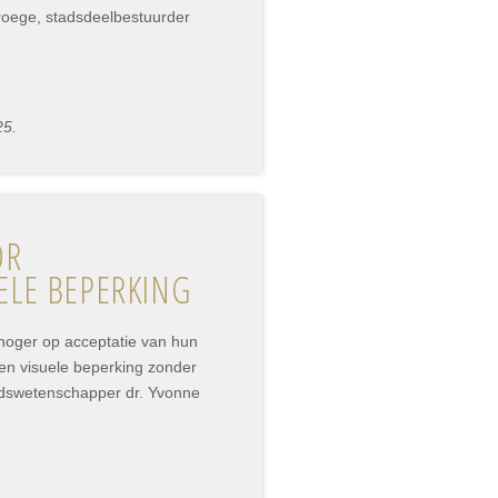
roege, stadsdeelbestuurder
25.
OR
SUELE BEPERKING
hoger op acceptatie van hun
en visuele beperking zonder
eidswetenschapper dr. Yvonne