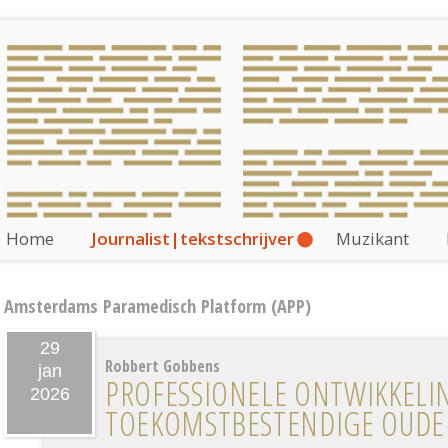
Home
Journalist|tekstschrijver
Muzikant
Amsterdams Paramedisch Platform (APP)
29
Robbert Gobbens
jan
PROFESSIONELE ONTWIKKELI
2026
TOEKOMST­BESTENDIGE OUDE