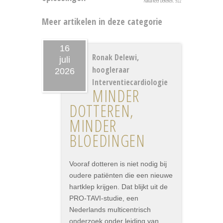
Aantal keer bekeken: 922
Meer artikelen in deze categorie
16
Ronak Delewi,
juli
hoogleraar
2026
Interventiecardiologie
MINDER
DOTTEREN,
MINDER
BLOEDINGEN
Vooraf dotteren is niet nodig bij
oudere patiënten die een nieuwe
hartklep krijgen. Dat blijkt uit de
PRO-TAVI-studie, een
Nederlands multicentrisch
onderzoek onder leiding van