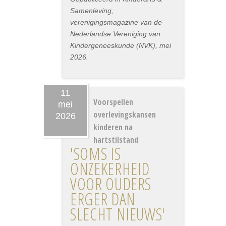
Samenleving,
verenigingsmagazine van de
Nederlandse Vereniging van
Kindergeneeskunde (NVK), mei
2026.
11
Voorspellen
mei
overlevingskansen
2026
kinderen na
hartstilstand
'SOMS IS
ONZEKERHEID
VOOR OUDERS
ERGER DAN
SLECHT NIEUWS'