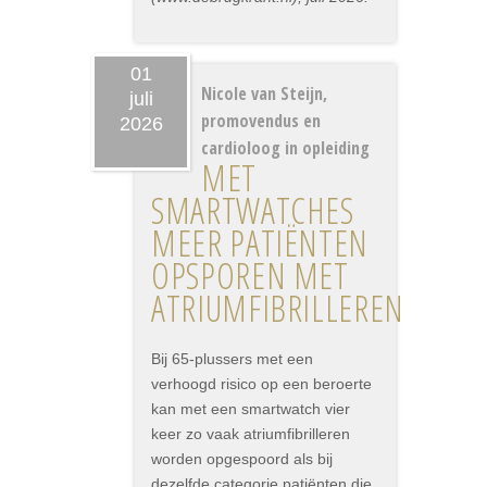
01
Nicole van Steijn,
juli
promovendus en
2026
cardioloog in opleiding
MET
SMARTWATCHES
MEER PATIËNTEN
OPSPOREN MET
ATRIUMFIBRILLEREN
Bij 65-plussers met een
verhoogd risico op een beroerte
kan met een smartwatch vier
keer zo vaak atriumfibrilleren
worden opgespoord als bij
dezelfde categorie patiënten die