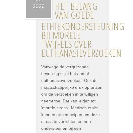
HET BELANG
2026
VAN GOEDE
ETHIEKONDERSTEUNING
BIJ MORELE
TWIJFELS OVER
EUTHANASIEVERZOEKEN
Vanwege de vergrijzende
bevolking stijgt het aantal
euthanasieverzoeken. Ook de
maatschappelijke druk op artsen
om de verzoeken in te willigen
neemt toe. Dat kan leiden tot
'morele stress'. Medisch ethici
kunnen artsen helpen om deze
stress te verlichten en hen
ondersteunen bij een