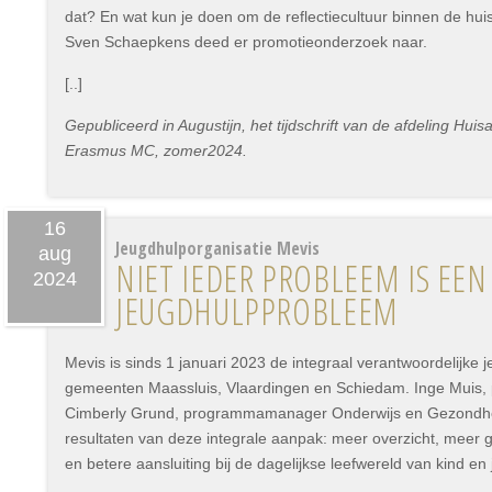
dat? En wat kun je doen om de reflectiecultuur binnen de hui
Sven Schaepkens deed er promotieonderzoek naar.
[..]
Gepubliceerd in Augustijn, het tijdschrift van de afdeling Hu
Erasmus MC, zomer2024.
16
Jeugdhulporganisatie Mevis
aug
NIET IEDER PROBLEEM IS EEN
2024
JEUGDHULPPROBLEEM
Mevis is sinds 1 januari 2023 de integraal verantwoordelijke 
gemeenten Maassluis, Vlaardingen en Schiedam. Inge Muis,
Cimberly Grund, programmamanager Onderwijs en Gezondheid
resultaten van deze integrale aanpak: meer overzicht, meer 
en betere aansluiting bij de dagelijkse leefwereld van kind en