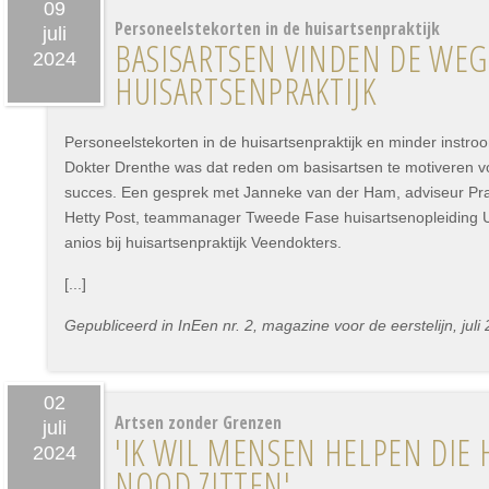
09
Personeelstekorten in de huisartsenpraktijk
juli
BASISARTSEN VINDEN DE WEG
2024
HUISARTSENPRAKTIJK
Personeelstekorten in de huisartsenpraktijk en minder instroo
Dokter Drenthe was dat reden om basisartsen te motiveren vo
succes. Een gesprek met Janneke van der Ham, adviseur Prakt
Hetty Post, teammanager Tweede Fase huisartsenopleiding
anios bij huisartsenpraktijk Veendokters.
[...]
Gepubliceerd in InEen nr. 2, magazine voor de eerstelijn, juli
02
Artsen zonder Grenzen
juli
'IK WIL MENSEN HELPEN DIE 
2024
NOOD ZITTEN'