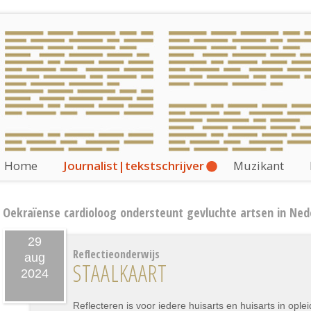
Home
Journalist|tekstschrijver
Muzikant
Oekraïense cardioloog ondersteunt gevluchte artsen in Ned
29
Reflectieonderwijs
aug
STAALKAART
2024
Reflecteren is voor iedere huisarts en huisarts in ople