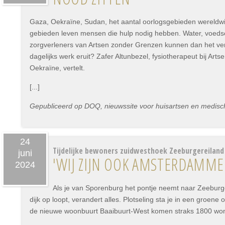
Gaza, Oekraïne, Sudan, het aantal oorlogsgebieden wereldwijd 
gebieden leven mensen die hulp nodig hebben. Water, voeds
zorgverleners van Artsen zonder Grenzen kunnen dan het ver
dagelijks werk eruit? Zafer Altunbezel, fysiotherapeut bij Ar
Oekraïne, vertelt.
[...]
Gepubliceerd op DOQ, nieuwssite voor huisartsen en medisch s
24
Tijdelijke bewoners zuidwesthoek Zeeburgereilan
juni
'WIJ ZIJN OOK AMSTERDAMME
2024
Als je van Sporenburg het pontje neemt naar Zeeburg
dijk op loopt, verandert alles. Plotseling sta je in een groene
de nieuwe woonbuurt Baaibuurt-West komen straks 1800 wo