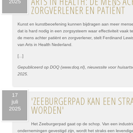
ARTS IN HEALTH: DE MENS A
2025
ZORGVERLENER EN PATIËNT
Kunst en kunstbeoefening kunnen bijdragen aan meer mensel
dat is hard nodig in een zorgsysteem waar effectiviteit vaak 
de mens achter patiënt en zorgverlener, stelt Ferdinand Lewis
van Arts in Health Nederland.
[...]
Gepubliceerd op DOQ (www.doq.nl), nieuwssite voor huisartse
2025.
17
'ZEEBURGERPAD KAN EEN STR
juli
WORDEN'
2025
Het Zeeburgerpad gaat op de schop. Van een industrie
ondernemingen gevestigd zijn, wordt het straks een levendig