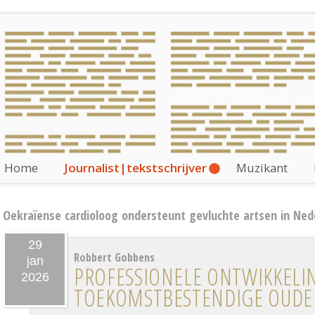
Home
Journalist|tekstschrijver
Muzikant
Oekraïense cardioloog ondersteunt gevluchte artsen in Ned
29
Robbert Gobbens
jan
PROFESSIONELE ONTWIKKELI
2026
TOEKOMST­BESTENDIGE OUDE