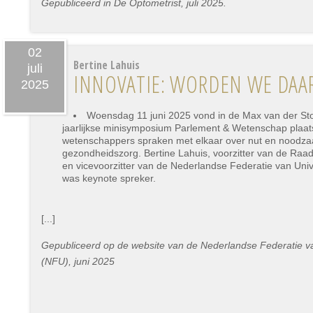
Gepubliceerd in De Optometrist, juli 2025.
02
Bertine Lahuis
juli
INNOVATIE: WORDEN WE DAAR
2025
Woensdag 11 juni 2025 vond in de Max van der St
jaarlijkse minisymposium Parlement & Wetenschap plaa
wetenschappers spraken met elkaar over nut en noodzaa
gezondheidszorg. Bertine Lahuis, voorzitter van de Ra
en vicevoorzitter van de Nederlandse Federatie van Uni
was keynote spreker.
[...]
Gepubliceerd op de website van de Nederlandse Federatie va
(NFU), juni 2025