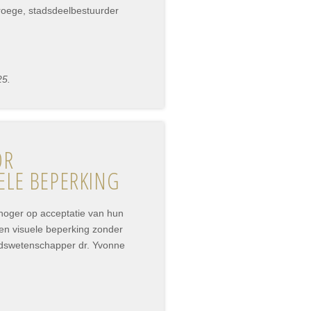
roege, stadsdeelbestuurder
25.
OR
SUELE BEPERKING
hoger op acceptatie van hun
en visuele beperking zonder
eidswetenschapper dr. Yvonne