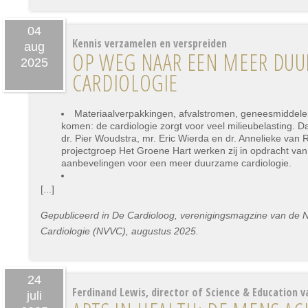
04
Kennis verzamelen en verspreiden
aug
OP WEG NAAR EEN MEER DU
2025
CARDIOLOGIE
Materiaalverpakkingen, afvalstromen, geneesmiddelen
komen: de cardiologie zorgt voor veel milieubelasting. 
dr. Pier Woudstra, mr. Eric Wierda en dr. Annelieke van 
projectgroep Het Groene Hart werken zij in opdracht va
aanbevelingen voor een meer duurzame cardiologie.
[...]
Gepubliceerd in De Cardioloog, verenigingsmagzine van de 
Cardiologie (NVVC), augustus 2025.
24
Ferdinand Lewis, director of Science & Education v
juli