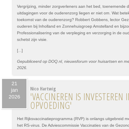
Vergrijzing, minder zorgverleners aan het bed, toenemende 
uitdagingen voor de ouderenzorg liegen er niet om. Wat bet
toekomst van de ouderenzorg? Robbert Gobbens, lector Gez
ouderen bij Inholland en Zonnehuisgroep Amstelland en bijz
Professionalisering van de verpleging en verzorging in de oude
schetst zijn visie.
[...]
Gepubliceerd op DOQ.nl, nieuwsforum voor huisartsen en medi
2026.
21
Nico Hartwig
jan
'VACCINEREN IS INVESTEREN 
2026
OPVOEDING'
Het Rijksvaccinatieprogramma (RVP) is onlangs uitgebreid met
het RS-virus. De Adviescommissie Vaccinaties van de Gezond