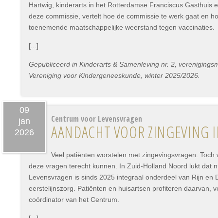
Hartwig, kinderarts in het Rotterdamse Franciscus Gasthuis en 
deze commissie, vertelt hoe de commissie te werk gaat en ho
toenemende maatschappelijke weerstand tegen vaccinaties.
[...]
Gepubliceerd in Kinderarts & Samenleving nr. 2, vereniging
Vereniging voor Kindergeneeskunde, winter 2025/2026.
09
Centrum voor Levensvragen
jan
AANDACHT VOOR ZINGEVING IN
2026
Veel patiënten worstelen met zingevingsvragen. Toch w
deze vragen terecht kunnen. In Zuid-Holland Noord lukt dat 
Levensvragen is sinds 2025 integraal onderdeel van Rijn en D
eerstelijnszorg. Patiënten en huisartsen profiteren daarvan, v
coördinator van het Centrum.