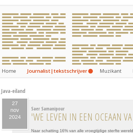
Home
Journalist|tekstschrijver
Muzikant
Java-eiland
27
Saer Samanipour
nov
'WE LEVEN IN EEN OCEAAN V
2024
Naar schatting 16% van alle vroegtijdige sterfte werel