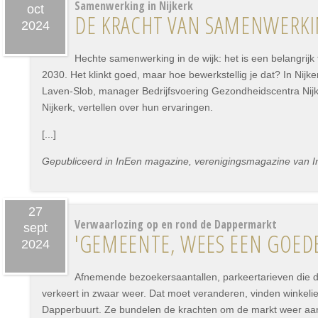
Samenwerking in Nijkerk
oct
DE KRACHT VAN SAMENWERKIN
2024
Hechte samenwerking in de wijk: het is een belangrijk 
2030. Het klinkt goed, maar hoe bewerkstellig je dat? In Nijker
Laven-Slob, manager Bedrijfsvoering Gezondheidscentra Nijkerk
Nijkerk, vertellen over hun ervaringen.
[...]
Gepubliceerd in InEen magazine, verenigingsmagazine van I
27
Verwaarlozing op en rond de Dappermarkt
sept
'GEMEENTE, WEES EEN GOEDE
2024
Afnemende bezoekersaantallen, parkeertarieven die d
verkeert in zwaar weer. Dat moet veranderen, vinden winkel
Dapperbuurt. Ze bundelen de krachten om de markt weer aant