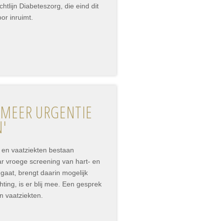
htlijn Diabeteszorg, die eind dit
oor inruimt.
 MEER URGENTIE
N'
 en vaatziekten bestaan
 vroege screening van hart- en
gaat, brengt daarin mogelijk
ing, is er blij mee. Een gesprek
n vaatziekten.