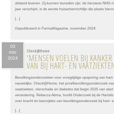
afstand leveren. Zij kunnen tevreden zijn: de herziene NHG-ric
jaar verschijnt, is de eerste huisartsenrichtlijn die plaats hierv
[...]
Gepubliceerd in FarmaMagazine, november 2024.
03
Check@Home
nov
'MENSEN VOELEN BIJ KANKER
2024
VAN BIJ HART- EN VAATZIEKTE
Bevolkingsonderzoeken voor vroegtijdige opsporing van hart-
nauwelijks. Check@Home, het proefbevolkingsonderzoek naar
vaatziekten, nierschade en diabetes dat begin 2025 van start 
verandering. Rebecca Abma, hoofd Onderzoek bij de Hartsticht
over kracht én keerzijdes van bevolkingsonderzoek bij hart- e
[...]