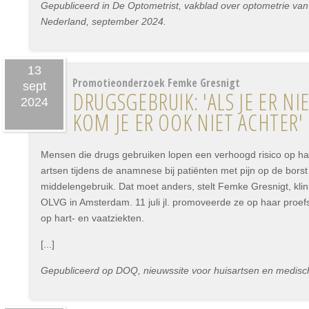
Gepubliceerd in De Optometrist, vakblad over optometrie van
Nederland, september 2024.
13
Promotieonderzoek Femke Gresnigt
sept
DRUGSGEBRUIK: 'ALS JE ER NI
2024
KOM JE ER OOK NIET ACHTER'
Mensen die drugs gebruiken lopen een verhoogd risico op har
artsen tijdens de anamnese bij patiënten met pijn op de borst
middelengebruik. Dat moet anders, stelt Femke Gresnigt, klin
OLVG in Amsterdam. 11 juli jl. promoveerde ze op haar proefs
op hart- en vaatziekten.
[...]
Gepubliceerd op DOQ, nieuwssite voor huisartsen en medisch