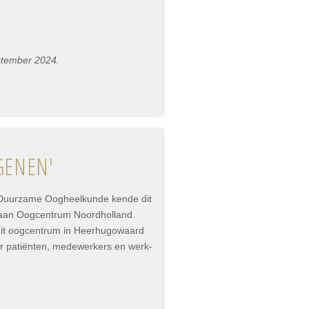
ptember 2024.
GENEN'
p Duurzame Oogheelkunde kende dit
 aan Oogcentrum Noordholland.
dit oogcentrum in Heerhugowaard
or patiënten, medewerkers en werk-