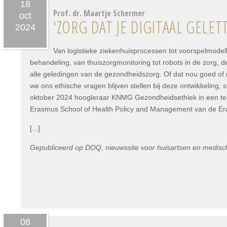
18
Prof. dr. Maartje Schermer
oct
'ZORG DAT JE DIGITAAL GELETT
2024
Van logistieke ziekenhuisprocessen tot voorspelmodel
behandeling, van thuiszorgmonitoring tot robots in de zorg, de 
alle geledingen van de gezondheidszorg. Of dat nou goed of ni
we ons ethische vragen blijven stellen bij deze ontwikkeling, 
oktober 2024 hoogleraar KNMG Gezondheidsethiek in een te
Erasmus School of Health Policy and Management van de Era
[...]
Gepubliceerd op DOQ, nieuwssite voor huisartsen en medisch
08