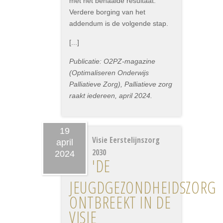
met het behaalde resultaat.
Verdere borging van het
addendum is de volgende stap.
[...]
Publicatie: O2PZ-magazine
(Optimaliseren Onderwijs
Palliatieve Zorg), Palliatieve zorg
raakt iedereen, april 2024.
19
Visie Eerstelijnszorg
april
2030
2024
'DE
JEUGDGEZONDHEIDSZORG
ONTBREEKT IN DE
VISIE