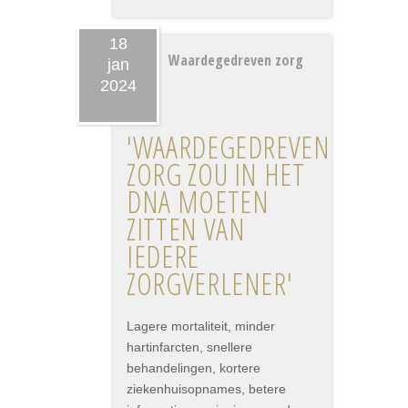
18
Waardegedreven zorg
jan
2024
'WAARDEGEDREVEN
ZORG ZOU IN HET
DNA MOETEN
ZITTEN VAN
IEDERE
ZORGVERLENER'
Lagere mortaliteit, minder
hartinfarcten, snellere
behandelingen, kortere
ziekenhuisopnames, betere