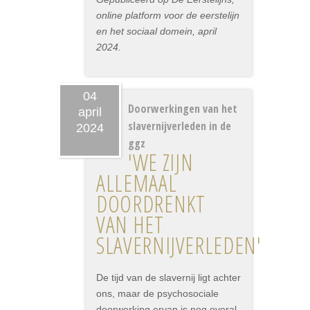
online platform voor de eerstelijn
en het sociaal domein, april
2024.
04
Doorwerkingen van het
april
slavernijverleden in de
2024
ggz
'WE ZIJN
ALLEMAAL
DOORDRENKT
VAN HET
SLAVERNIJVERLEDEN'
De tijd van de slavernij ligt achter
ons, maar de psychosociale
doorwerking ervan is nog overal