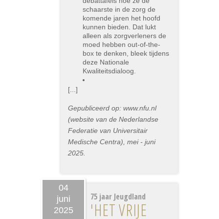
debattafels hoe ze de
schaarste in de zorg de
komende jaren het hoofd
kunnen bieden. Dat lukt
alleen als zorgverleners de
moed hebben out-of-the-
box te denken, bleek tijdens
deze Nationale
Kwaliteitsdialoog.
[...]
Gepubliceerd op: www.nfu.nl
(website van de Nederlandse
Federatie van Universitair
Medische Centra), mei - juni
2025.
04
75 jaar Jeugdland
juni
'HET VRIJE
2025