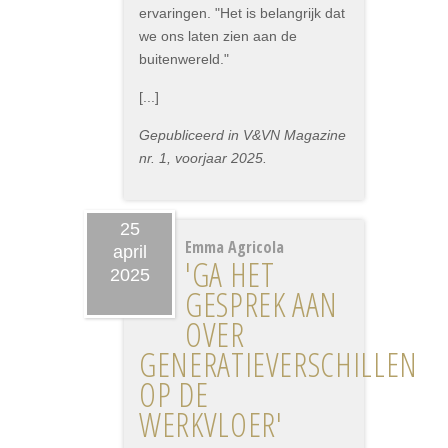
ervaringen. "Het is belangrijk dat
we ons laten zien aan de
buitenwereld."
[...]
Gepubliceerd in V&VN Magazine
nr. 1, voorjaar 2025.
25
Emma Agricola
april
'GA HET
2025
GESPREK AAN
OVER
GENERATIEVERSCHILLEN
OP DE
WERKVLOER'