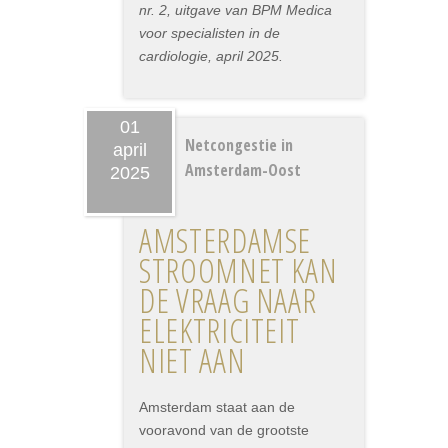
nr. 2, uitgave van BPM Medica
voor specialisten in de
cardiologie, april 2025.
01
Netcongestie in
april
Amsterdam-Oost
2025
AMSTERDAMSE
STROOMNET KAN
DE VRAAG NAAR
ELEKTRICITEIT
NIET AAN
Amsterdam staat aan de
vooravond van de grootste