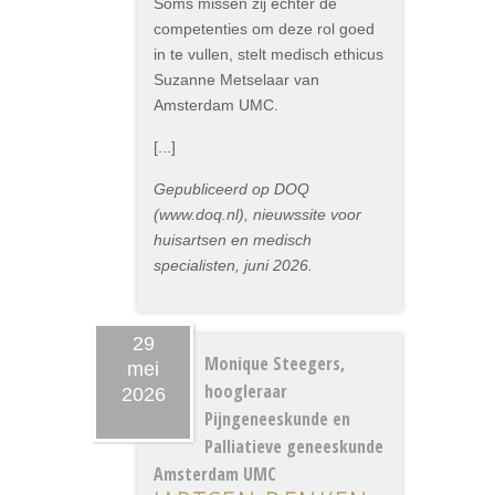
Soms missen zij echter de
competenties om deze rol goed
in te vullen, stelt medisch ethicus
Suzanne Metselaar van
Amsterdam UMC.
[...]
Gepubliceerd op DOQ
(www.doq.nl), nieuwssite voor
huisartsen en medisch
specialisten, juni 2026.
29
Monique Steegers,
mei
hoogleraar
2026
Pijngeneeskunde en
Palliatieve geneeskunde
Amsterdam UMC