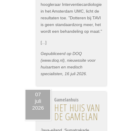
hoogleraar Interventiecardiologie
in het Amsterdam UMC, licht de
resultaten toe. "Dotteren bij TAVI
is geen standaardzorg meer, het
wordt een behandeling op maat."
[...]
Gepubliceerd op DOQ
(www.doq.nl), nieuwssite voor
huisartsen en medisch
specialisten, 16 juli 2026.
07
Gamelanhuis
juli
HET HUIS VAN
2026
DE GAMELAN
Java-eiland, Sumatrakade,