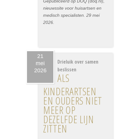
Gepubliceerd op DOQ (doq.nl),
nieuwssite voor huisartsen en
medisch specialisten. 29 mei
2026.
21
Drieluik over samen
mei
beslissen
2026
ALS
KINDERARTSEN
EN OUDERS NIET
MEER OP
DEZELFDE LIJN
ZITTEN