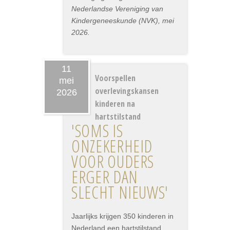
Nederlandse Vereniging van
Kindergeneeskunde (NVK), mei
2026.
11
Voorspellen
mei
overlevingskansen
2026
kinderen na
hartstilstand
'SOMS IS
ONZEKERHEID
VOOR OUDERS
ERGER DAN
SLECHT NIEUWS'
Jaarlijks krijgen 350 kinderen in
Nederland een hartstilstand.