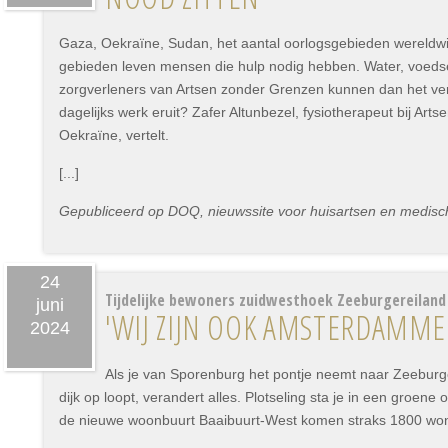
Gaza, Oekraïne, Sudan, het aantal oorlogsgebieden wereldwijd 
gebieden leven mensen die hulp nodig hebben. Water, voeds
zorgverleners van Artsen zonder Grenzen kunnen dan het ver
dagelijks werk eruit? Zafer Altunbezel, fysiotherapeut bij Ar
Oekraïne, vertelt.
[...]
Gepubliceerd op DOQ, nieuwssite voor huisartsen en medisch s
24
Tijdelijke bewoners zuidwesthoek Zeeburgereilan
juni
'WIJ ZIJN OOK AMSTERDAMME
2024
Als je van Sporenburg het pontje neemt naar Zeeburg
dijk op loopt, verandert alles. Plotseling sta je in een groene
de nieuwe woonbuurt Baaibuurt-West komen straks 1800 wo