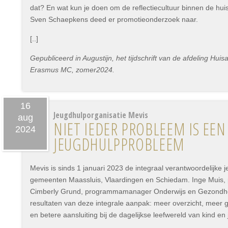
dat? En wat kun je doen om de reflectiecultuur binnen de hui
Sven Schaepkens deed er promotieonderzoek naar.
[..]
Gepubliceerd in Augustijn, het tijdschrift van de afdeling Hu
Erasmus MC, zomer2024.
16
Jeugdhulporganisatie Mevis
aug
NIET IEDER PROBLEEM IS EEN
2024
JEUGDHULPPROBLEEM
Mevis is sinds 1 januari 2023 de integraal verantwoordelijke 
gemeenten Maassluis, Vlaardingen en Schiedam. Inge Muis,
Cimberly Grund, programmamanager Onderwijs en Gezondheid
resultaten van deze integrale aanpak: meer overzicht, meer 
en betere aansluiting bij de dagelijkse leefwereld van kind en