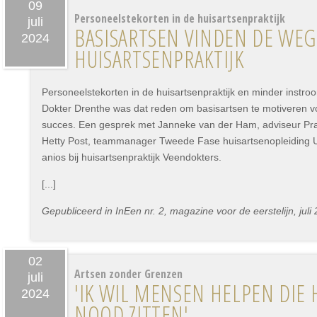
09
Personeelstekorten in de huisartsenpraktijk
juli
BASISARTSEN VINDEN DE WEG
2024
HUISARTSENPRAKTIJK
Personeelstekorten in de huisartsenpraktijk en minder instroo
Dokter Drenthe was dat reden om basisartsen te motiveren vo
succes. Een gesprek met Janneke van der Ham, adviseur Prakt
Hetty Post, teammanager Tweede Fase huisartsenopleiding
anios bij huisartsenpraktijk Veendokters.
[...]
Gepubliceerd in InEen nr. 2, magazine voor de eerstelijn, juli
02
Artsen zonder Grenzen
juli
'IK WIL MENSEN HELPEN DIE 
2024
NOOD ZITTEN'