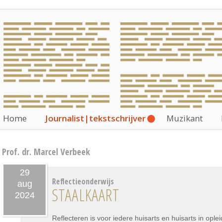
Home
Journalist|tekstschrijver
Muzikant
Prof. dr. Marcel Verbeek
29
Reflectieonderwijs
aug
STAALKAART
2024
Reflecteren is voor iedere huisarts en huisarts in ople