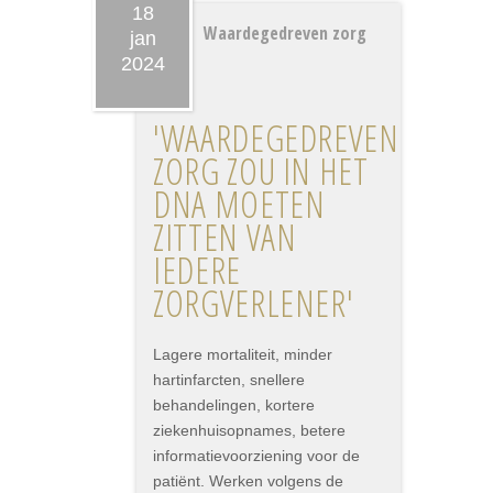
18
Waardegedreven zorg
jan
2024
'WAARDEGEDREVEN
ZORG ZOU IN HET
DNA MOETEN
ZITTEN VAN
IEDERE
ZORGVERLENER'
Lagere mortaliteit, minder
hartinfarcten, snellere
behandelingen, kortere
ziekenhuisopnames, betere
informatievoorziening voor de
patiënt. Werken volgens de