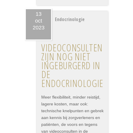
13
Endocrinologie
oct
2023
VIDEOCONSULTEN
ZIJN NOG NIET
INGEBURGERD IN
DE
ENDOCRINOLOGIE
Meer flexibiliteit, minder reistijd,
lagere kosten, maar ook:
technische knelpunten en gebrek
aan kennis bij zorgverleners en
patiënten, de voors en tegens
van videoconsulten in de