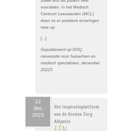
zowel arts als patiënt veel
voordelen. In het Medisch
Centrum Leeuwarden (MCL)
doen ze er positieve ervaringen
mee op.
[...]
Gepubliceerd op DOQ,
nieuwssite voor huisartsen en
medisch specialisten, december
20223.
12
Het Inspiratieplatform
dec
van de Groene Zorg
2023
Alliantie
EÉN