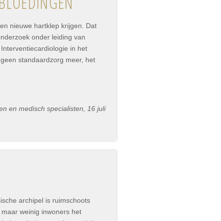
 BLOEDINGEN
een nieuwe hartklep krijgen. Dat
 onderzoek onder leiding van
terventiecardiologie in het
s geen standaardzorg meer, het
n en medisch specialisten, 16 juli
sche archipel is ruimschoots
 maar weinig inwoners het