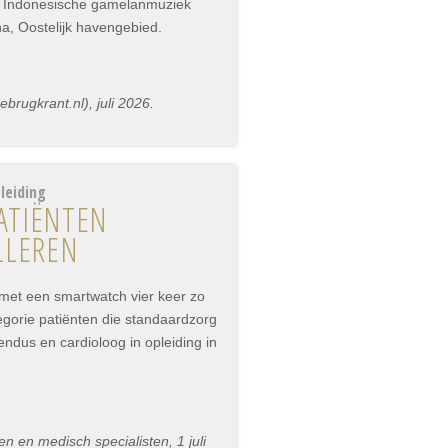
r Indonesische gamelanmuziek
na, Oostelijk havengebied.
rugkrant.nl), juli 2026.
leiding
ATIËNTEN
LLEREN
 met een smartwatch vier keer zo
tegorie patiënten die standaardzorg
vendus en cardioloog in opleiding in
 en medisch specialisten, 1 juli