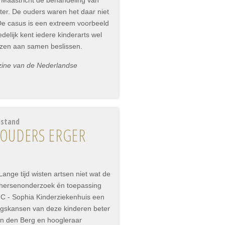
n Maastricht de behandeling van
hter. De ouders waren het daar niet
 De casus is een extreem voorbeeld
elijk kent iedere kinderarts wel
nzen aan samen beslissen.
zine van de Nederlandse
lstand
 OUDERS ERGER
Lange tijd wisten artsen niet wat de
 hersenonderzoek én toepassing
C - Sophia Kinderziekenhuis een
ingskansen van deze kinderen beter
n den Berg en hoogleraar