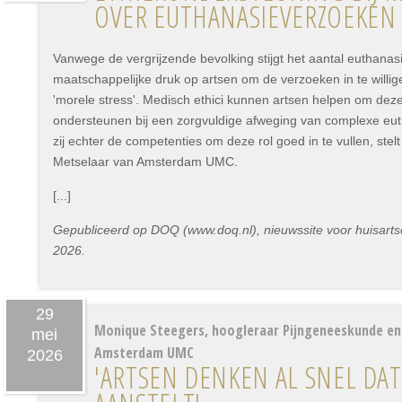
OVER EUTHANASIEVERZOEKEN
Vanwege de vergrijzende bevolking stijgt het aantal euthana
maatschappelijke druk op artsen om de verzoeken in te willig
'morele stress'. Medisch ethici kunnen artsen helpen om deze
ondersteunen bij een zorgvuldige afweging van complexe e
zij echter de competenties om deze rol goed in te vullen, ste
Metselaar van Amsterdam UMC.
[...]
Gepubliceerd op DOQ (www.doq.nl), nieuwssite voor huisartse
2026.
29
Monique Steegers, hoogleraar Pijngeneeskunde en
mei
Amsterdam UMC
2026
'ARTSEN DENKEN AL SNEL DA