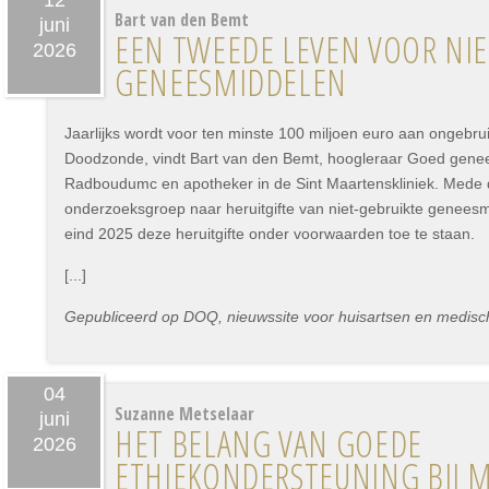
12
Bart van den Bemt
juni
EEN TWEEDE LEVEN VOOR NIE
2026
GENEESMIDDELEN
Jaarlijks wordt voor ten minste 100 miljoen euro aan ongebru
Doodzonde, vindt Bart van den Bemt, hoogleraar Goed genee
Radboudumc en apotheker in de Sint Maartenskliniek. Mede d
onderzoeksgroep naar heruitgifte van niet-gebruikte genees
eind 2025 deze heruitgifte onder voorwaarden toe te staan.
[...]
Gepubliceerd op DOQ, nieuwssite voor huisartsen en medisch 
04
Suzanne Metselaar
juni
HET BELANG VAN GOEDE
2026
ETHIEKONDERSTEUNING BIJ M