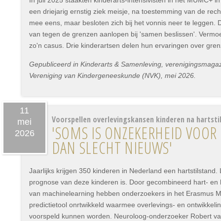
In juli 2025 staakten kinderarts-intensivisten in het MUMC+ i
een driejarig ernstig ziek meisje, na toestemming van de rec
mee eens, maar besloten zich bij het vonnis neer te leggen.
van tegen de grenzen aanlopen bij 'samen beslissen'. Vermoed
zo'n casus. Drie kinderartsen delen hun ervaringen over gre
Gepubliceerd in Kinderarts & Samenleving, verenigingsmaga
Vereniging van Kindergeneeskunde (NVK), mei 2026.
11
Voorspellen overlevingskansen kinderen na hartsti
mei
'SOMS IS ONZEKERHEID VOOR
2026
DAN SLECHT NIEUWS'
Jaarlijks krijgen 350 kinderen in Nederland een hartstilstand. 
prognose van deze kinderen is. Door gecombineerd hart- en
van machinelearning hebben onderzoekers in het Erasmus M
predictietool onrtwikkeld waarmee overlevings- en ontwikkel
voorspeld kunnen worden. Neuroloog-onderzoeker Robert va