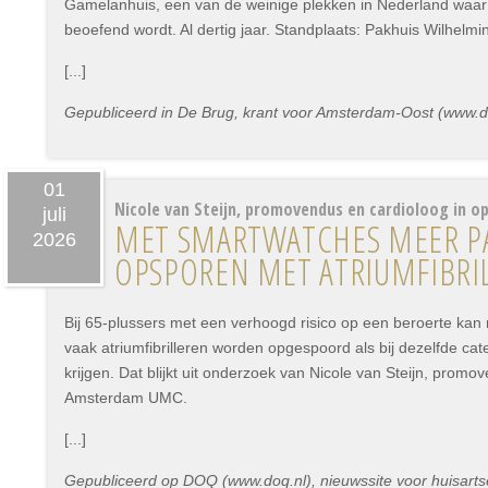
Gamelanhuis, een van de weinige plekken in Nederland waa
beoefend wordt. Al dertig jaar. Standplaats: Pakhuis Wilhelmi
[...]
Gepubliceerd in De Brug, krant voor Amsterdam-Oost (www.deb
01
Nicole van Steijn, promovendus en cardioloog in op
juli
MET SMARTWATCHES MEER P
2026
OPSPOREN MET ATRIUMFIBRI
Bij 65-plussers met een verhoogd risico op een beroerte kan
vaak atriumfibrilleren worden opgespoord als bij dezelfde ca
krijgen. Dat blijkt uit onderzoek van Nicole van Steijn, promo
Amsterdam UMC.
[...]
Gepubliceerd op DOQ (www.doq.nl), nieuwssite voor huisartsen