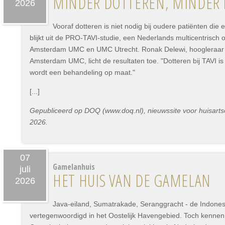
MINDER DOTTEREN, MINDER
2026
Vooraf dotteren is niet nodig bij oudere patiënten die 
blijkt uit de PRO-TAVI-studie, een Nederlands multicentrisch
Amsterdam UMC en UMC Utrecht. Ronak Delewi, hoogleraar In
Amsterdam UMC, licht de resultaten toe. "Dotteren bij TAVI i
wordt een behandeling op maat."
[...]
Gepubliceerd op DOQ (www.doq.nl), nieuwssite voor huisartse
2026.
07
Gamelanhuis
juli
HET HUIS VAN DE GAMELAN
2026
Java-eiland, Sumatrakade, Seranggracht - de Indonesi
vertegenwoordigd in het Oostelijk Havengebied. Toch kennen