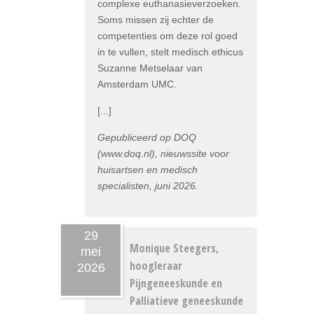
complexe euthanasieverzoeken.
Soms missen zij echter de
competenties om deze rol goed
in te vullen, stelt medisch ethicus
Suzanne Metselaar van
Amsterdam UMC.
[...]
Gepubliceerd op DOQ
(www.doq.nl), nieuwssite voor
huisartsen en medisch
specialisten, juni 2026.
29
Monique Steegers,
mei
hoogleraar
2026
Pijngeneeskunde en
Palliatieve geneeskunde