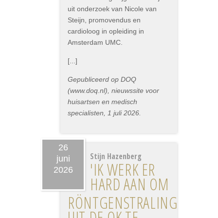
uit onderzoek van Nicole van
Steijn, promovendus en
cardioloog in opleiding in
Amsterdam UMC.
[...]
Gepubliceerd op DOQ
(www.doq.nl), nieuwssite voor
huisartsen en medisch
specialisten, 1 juli 2026.
26
Stijn Hazenberg
juni
'IK WERK ER
2026
HARD AAN OM
RÖNTGENSTRALING
UIT DE OK TE