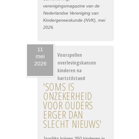
verenigingsmagazine van de
Nederlandse Vereniging van
Kindergeneeskunde (NVK), mei
2026.
11
Voorspellen
mei
overlevingskansen
2026
kinderen na
hartstilstand
'SOMS IS
ONZEKERHEID
VOOR OUDERS
ERGER DAN
SLECHT NIEUWS'
Jaarlijks krijgen 350 kinderen in