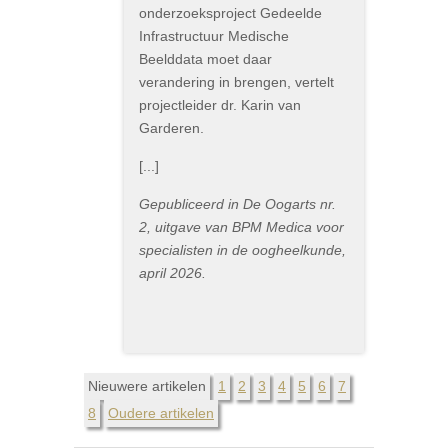
onderzoeksproject Gedeelde
Infrastructuur Medische
Beelddata moet daar
verandering in brengen, vertelt
projectleider dr. Karin van
Garderen.
[...]
Gepubliceerd in De Oogarts nr.
2, uitgave van BPM Medica voor
specialisten in de oogheelkunde,
april 2026.
Nieuwere artikelen
1
2
3
4
5
6
7
8
Oudere artikelen