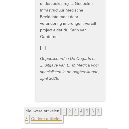
onderzoeksproject Gedeelde
Infrastructuur Medische
Beelddata moet daar
verandering in brengen, vertelt
projectleider dr. Karin van
Garderen.
[...]
Gepubliceerd in De Oogarts nr.
2, uitgave van BPM Medica voor
specialisten in de oogheelkunde,
april 2026.
Nieuwere artikelen
1
2
3
4
5
6
7
8
Oudere artikelen