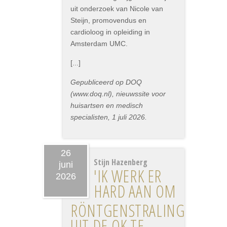
uit onderzoek van Nicole van
Steijn, promovendus en
cardioloog in opleiding in
Amsterdam UMC.
[...]
Gepubliceerd op DOQ
(www.doq.nl), nieuwssite voor
huisartsen en medisch
specialisten, 1 juli 2026.
26
Stijn Hazenberg
juni
'IK WERK ER
2026
HARD AAN OM
RÖNTGENSTRALING
UIT DE OK TE