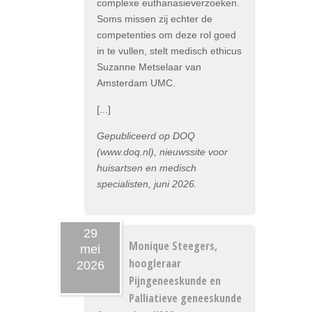
complexe euthanasieverzoeken.
Soms missen zij echter de
competenties om deze rol goed
in te vullen, stelt medisch ethicus
Suzanne Metselaar van
Amsterdam UMC.
[...]
Gepubliceerd op DOQ
(www.doq.nl), nieuwssite voor
huisartsen en medisch
specialisten, juni 2026.
29
Monique Steegers,
mei
hoogleraar
2026
Pijngeneeskunde en
Palliatieve geneeskunde