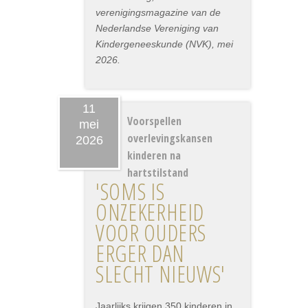
verenigingsmagazine van de
Nederlandse Vereniging van
Kindergeneeskunde (NVK), mei
2026.
11
Voorspellen
mei
overlevingskansen
2026
kinderen na
hartstilstand
'SOMS IS
ONZEKERHEID
VOOR OUDERS
ERGER DAN
SLECHT NIEUWS'
Jaarlijks krijgen 350 kinderen in