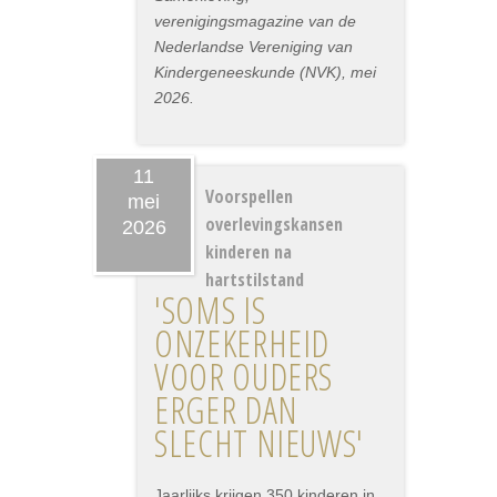
verenigingsmagazine van de
Nederlandse Vereniging van
Kindergeneeskunde (NVK), mei
2026.
11
Voorspellen
mei
overlevingskansen
2026
kinderen na
hartstilstand
'SOMS IS
ONZEKERHEID
VOOR OUDERS
ERGER DAN
SLECHT NIEUWS'
Jaarlijks krijgen 350 kinderen in