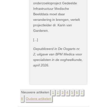
onderzoeksproject Gedeelde
Infrastructuur Medische
Beelddata moet daar
verandering in brengen, vertelt
projectleider dr. Karin van
Garderen.
[...]
Gepubliceerd in De Oogarts nr.
2, uitgave van BPM Medica voor
specialisten in de oogheelkunde,
april 2026.
Nieuwere artikelen
1
2
3
4
5
6
7
8
Oudere artikelen