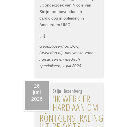
uit onderzoek van Nicole van
Steijn, promovendus en
cardioloog in opleiding in
Amsterdam UMC.
[...]
Gepubliceerd op DOQ
(www.doq.nl), nieuwssite voor
huisartsen en medisch
specialisten, 1 juli 2026.
26
Stijn Hazenberg
juni
'IK WERK ER
2026
HARD AAN OM
RÖNTGENSTRALING
UIT DE OK TE