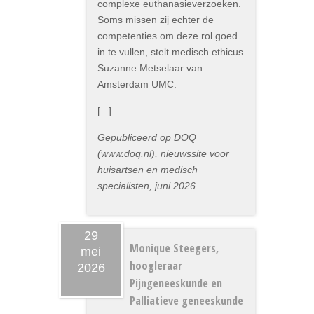
complexe euthanasieverzoeken.
Soms missen zij echter de
competenties om deze rol goed
in te vullen, stelt medisch ethicus
Suzanne Metselaar van
Amsterdam UMC.
[...]
Gepubliceerd op DOQ
(www.doq.nl), nieuwssite voor
huisartsen en medisch
specialisten, juni 2026.
29
Monique Steegers,
mei
hoogleraar
2026
Pijngeneeskunde en
Palliatieve geneeskunde