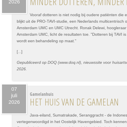
MINDER DOTTEREN, MINDER
2026
Vooraf dotteren is niet nodig bij oudere patiënten die 
blijkt uit de PRO-TAVI-studie, een Nederlands multicentrisch
Amsterdam UMC en UMC Utrecht. Ronak Delewi, hoogleraar In
Amsterdam UMC, licht de resultaten toe. "Dotteren bij TAVI i
wordt een behandeling op maat."
[...]
Gepubliceerd op DOQ (www.doq.nl), nieuwssite voor huisartse
2026.
07
Gamelanhuis
juli
HET HUIS VAN DE GAMELAN
2026
Java-eiland, Sumatrakade, Seranggracht - de Indonesi
vertegenwoordigd in het Oostelijk Havengebied. Toch kennen