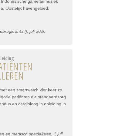
r Indonesische gamelanmuziek
na, Oostelijk havengebied.
rugkrant.nl), juli 2026.
leiding
ATIËNTEN
LLEREN
 met een smartwatch vier keer zo
tegorie patiënten die standaardzorg
vendus en cardioloog in opleiding in
 en medisch specialisten, 1 juli