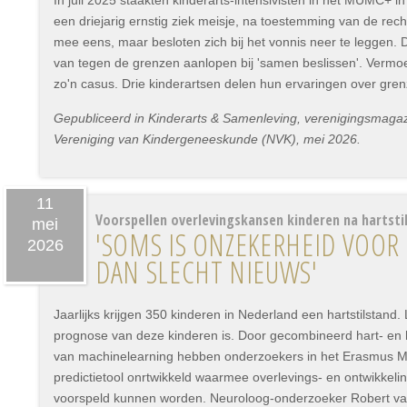
In juli 2025 staakten kinderarts-intensivisten in het MUMC+ i
een driejarig ernstig ziek meisje, na toestemming van de rec
mee eens, maar besloten zich bij het vonnis neer te leggen.
van tegen de grenzen aanlopen bij 'samen beslissen'. Vermoed
zo'n casus. Drie kinderartsen delen hun ervaringen over gre
Gepubliceerd in Kinderarts & Samenleving, verenigingsmaga
Vereniging van Kindergeneeskunde (NVK), mei 2026.
11
Voorspellen overlevingskansen kinderen na hartsti
mei
'SOMS IS ONZEKERHEID VOOR
2026
DAN SLECHT NIEUWS'
Jaarlijks krijgen 350 kinderen in Nederland een hartstilstand. 
prognose van deze kinderen is. Door gecombineerd hart- en
van machinelearning hebben onderzoekers in het Erasmus M
predictietool onrtwikkeld waarmee overlevings- en ontwikkel
voorspeld kunnen worden. Neuroloog-onderzoeker Robert va