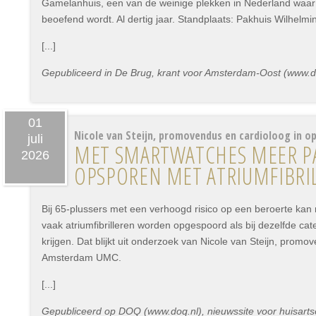
Gamelanhuis, een van de weinige plekken in Nederland waa
beoefend wordt. Al dertig jaar. Standplaats: Pakhuis Wilhelmi
[...]
Gepubliceerd in De Brug, krant voor Amsterdam-Oost (www.deb
01
Nicole van Steijn, promovendus en cardioloog in op
juli
MET SMARTWATCHES MEER P
2026
OPSPOREN MET ATRIUMFIBRI
Bij 65-plussers met een verhoogd risico op een beroerte kan
vaak atriumfibrilleren worden opgespoord als bij dezelfde ca
krijgen. Dat blijkt uit onderzoek van Nicole van Steijn, promo
Amsterdam UMC.
[...]
Gepubliceerd op DOQ (www.doq.nl), nieuwssite voor huisartsen