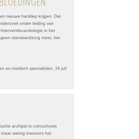
 BLOEDINGEN
een nieuwe hartklep krijgen. Dat
 onderzoek onder leiding van
terventiecardiologie in het
s geen standaardzorg meer, het
n en medisch specialisten, 16 juli
sche archipel is ruimschoots
 maar weinig inwoners het